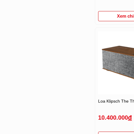
Xem chi 
Loa Klipsch The Th
10.400.000
đ