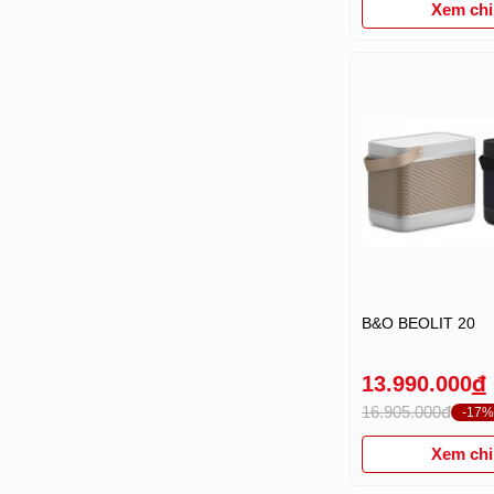
Xem chi 
B&O BEOLIT 20
13.990.000
đ
16.905.000đ
-17
Xem chi 