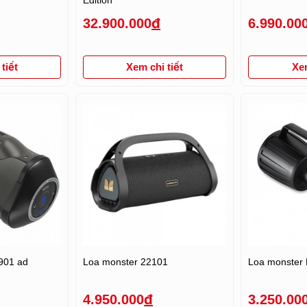
32.900.000
đ
6.990.00
tiết
Xem chi tiết
Xem
901 ad
Loa monster 22101
Loa monster
4.950.000
đ
3.250.00