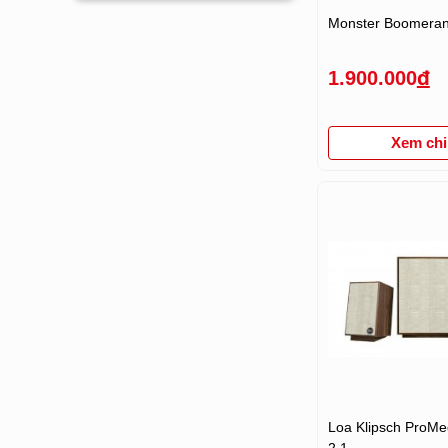
Monster Boomeran
1.900.000
đ
Xem chi 
Loa Klipsch ProMe
2.1