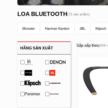
LOA BLUETOOTH
(72 sản phẩm)
Monster
Harman Kardon
JBL
Klipsch
Sắp xếp theo:
Mới 
HÃNG SẢN XUẤT
Paramax