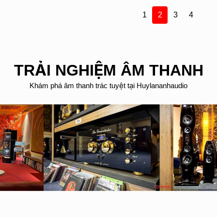
1
2
3
4
TRẢI NGHIỆM ÂM THANH
Khám phá âm thanh trác tuyệt tại Huylananhaudio