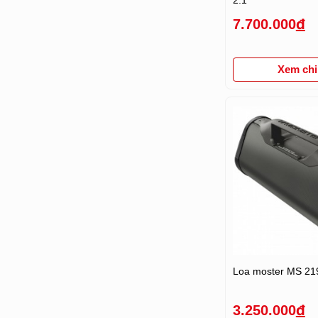
7.700.000
đ
Xem chi 
Loa moster MS 21
3.250.000
đ