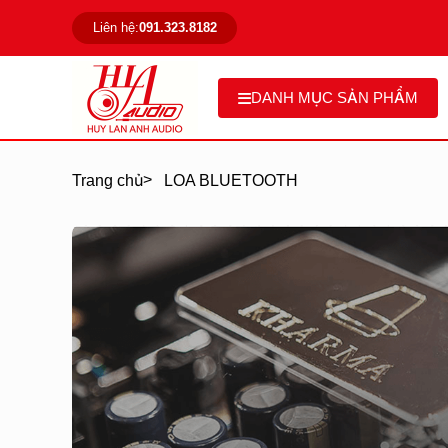
Liên hệ:
091.323.8182
DANH MỤC SẢN PHẨM
>
Trang chủ
LOA BLUETOOTH