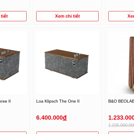
tiết
Xem chi tiết
Xem
ree II
Loa Klipsch The One II
B&O BEOLAB
6.400.000
đ
1.233.00
1.235.000.0