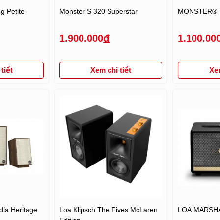
g Petite
Monster S 320 Superstar
MONSTER® 
1.900.000
đ
1.100.00
tiết
Xem chi tiết
Xem
dia Heritage
Loa Klipsch The Fives McLaren
LOA MARSHAL
Edition