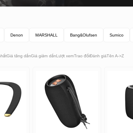
Denon
MARSHALL
Bang&Olufsen
Sumico
nhất
Giá tăng dần
Giá giảm dần
Lượt xem
Trao đổi
Đánh giá
Tên A->Z