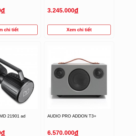
0
đ
3.245.000
đ
 chi tiết
Xem chi tiết
 MD 21901 ad
AUDIO PRO ADDON T3+
0
đ
6.570.000
đ