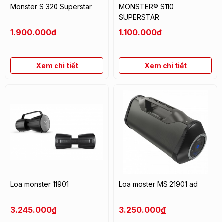
Monster S 320 Superstar
MONSTER® S110
SUPERSTAR
1.900.000
đ
1.100.000
đ
Xem chi tiết
Xem chi tiết
Loa monster 11901
Loa moster MS 21901 ad
3.245.000
đ
3.250.000
đ