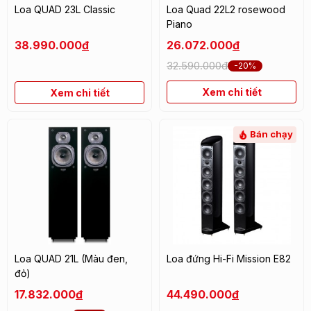
Loa QUAD 23L Classic
Loa Quad 22L2 rosewood
Piano
38.990.000
đ
26.072.000
đ
32.590.000đ
-20%
Xem chi tiết
Xem chi tiết
Bán chạy
Loa QUAD 21L (Màu đen,
Loa đứng Hi-Fi Mission E82
đỏ)
17.832.000
đ
44.490.000
đ