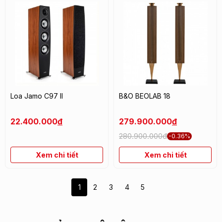
Loa Jamo C97 II
B&O BEOLAB 18
22.400.000
đ
279.900.000
đ
280.900.000đ
-0.36%
Xem chi tiết
Xem chi tiết
1
2
3
4
5