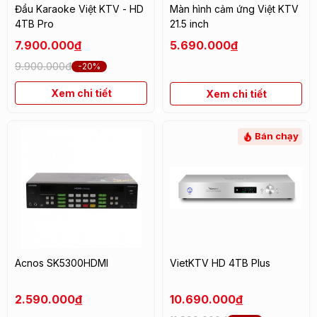
Đầu Karaoke Việt KTV - HD
Màn hình cảm ứng Việt KTV
4TB Pro
21.5 inch
7.900.000
đ
5.690.000
đ
9.900.000đ
-20%
Xem chi tiết
Xem chi tiết
Bán chạy
Acnos SK5300HDMI
VietKTV HD 4TB Plus
2.590.000
đ
10.690.000
đ