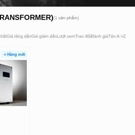
 TRANSFORMER)
(1 sản phẩm)
nhất
Giá tăng dần
Giá giảm dần
Lượt xem
Trao đổi
Đánh giá
Tên A->Z
Hàng mới