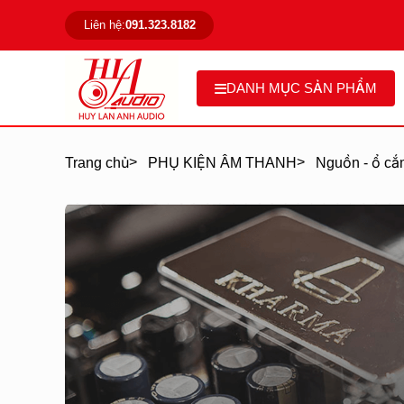
Liên hệ:
091.323.8182
DANH MỤC SẢN PHẨM
>
>
Trang chủ
PHỤ KIỆN ÂM THANH
Nguồn - ổ cắm