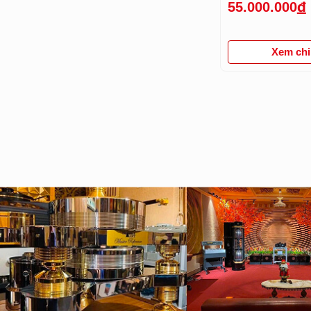
55.000.000
đ
Xem chi 