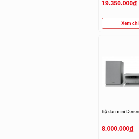
19.350.000
đ
Xem chi 
Bộ dàn mini Deno
8.000.000
đ