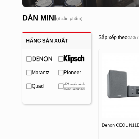
DÀN MINI
(9 sản phẩm)
Sắp xếp theo:
Mới 
HÃNG SẢN XUẤT
Marantz
Pioneer
Quad
Denon CEOL N11