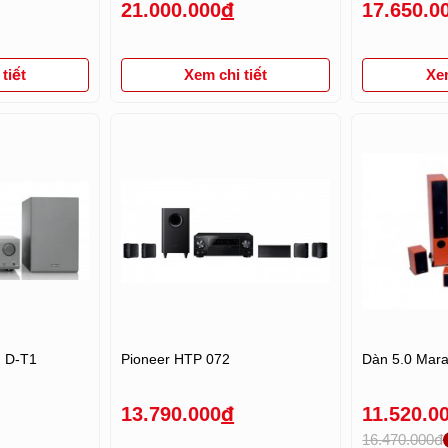
21.000.000
đ
17.650.0
tiết
Xem chi tiết
Xem
n D-T1
Pioneer HTP 072
Dàn 5.0 Mara
13.790.000
đ
11.520.0
16.470.000đ