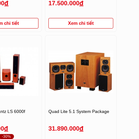
00
đ
17.500.000
đ
 chi tiết
Xem chi tiết
ntz LS 6000f
Quad Lite 5.1 System Package
00
đ
31.890.000
đ
-30%