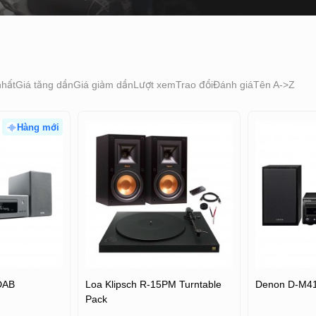
nhất
Giá tăng dần
Giá giảm dần
Lượt xem
Trao đổi
Đánh giá
Tên A->Z
Hàng mới
DAB
Loa Klipsch R-15PM Turntable
Denon D-M4
Pack