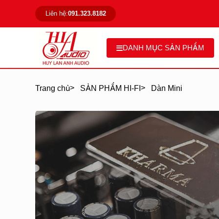
Liên hệ:
091.323.8182
DANH MỤC SẢN PHẨM
>
>
Trang chủ
SẢN PHẨM HI-FI
Dàn Mini