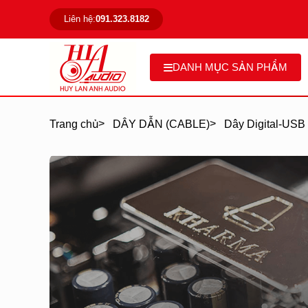
Liên hệ:
091.323.8182
DANH MỤC SẢN PHẨM
>
>
Trang chủ
DÂY DẪN (CABLE)
Dây Digital-USB