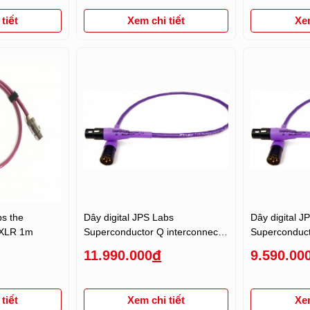
tiết
Xem chi tiết
Xem
bs the
Dây digital JPS Labs
Dây digital J
 XLR 1m
Superconductor Q interconnect,
Superconduct
XLR digital 1.5m
XLR digital 1
11.990.000
đ
9.590.00
tiết
Xem chi tiết
Xem