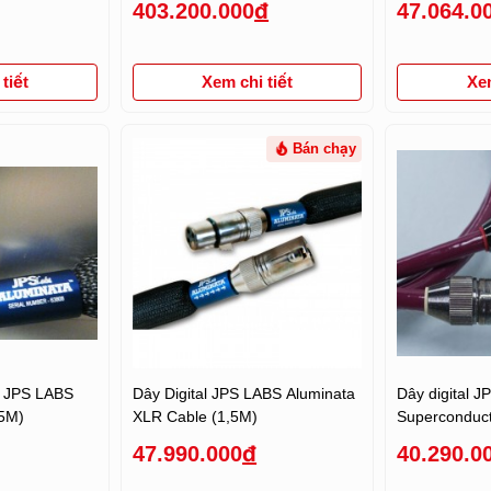
403.200.000
đ
47.064.0
tiết
Xem chi tiết
Xem
Bán chạy
S
Dây Digital JPS LABS Aluminata
Dây digital J
,5M)
XLR Cable (1,5M)
Superconduc
47.990.000
đ
40.290.0