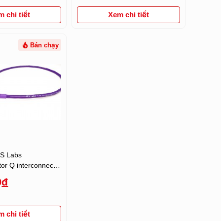
 chi tiết
Xem chi tiết
Bán chạy
PS Labs
or Q interconnect,
m
0
đ
 chi tiết