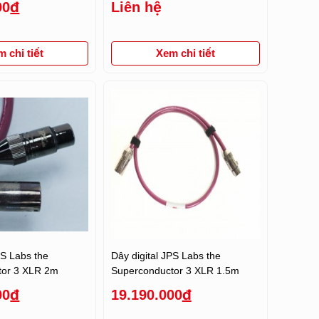
00
đ
Liên hệ
 chi tiết
Xem chi tiết
PS Labs the
Dây digital JPS Labs the
tor 3 XLR 2m
Superconductor 3 XLR 1.5m
00
đ
19.190.000
đ