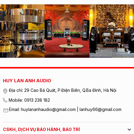
HUY LAN ANH AUDIO
Địa chỉ: 29 Cao Bá Quát, P.Điện Biên, Q.Ba Đình, Hà Nội
Mobile: 0913 238 182
Email: huylananhaudio@gmail.com | lanhuy66@gmail.com
CSKH, DỊCH VỤ BẢO HÀNH, BẢO TRÌ