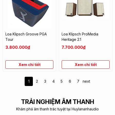
Loa Klipsch Groove PGA
Loa Klipsch ProMedia
Tour
Heritage 2.1
3.800.000
đ
7.700.000
đ
Xem chi tiết
Xem chi tiết
1
2
3
4
5
6
7
next
TRẢI NGHIỆM ÂM THANH
Khám phá âm thanh trác tuyệt tại Huylananhaudio