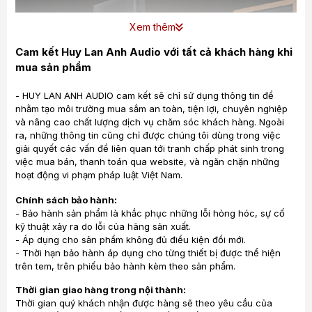
Xem thêm
Cam kết Huy Lan Anh Audio với tất cả khách hàng khi
mua sản phẩm
- HUY LAN ANH AUDIO cam kết sẽ chỉ sử dụng thông tin để
nhằm tạo môi trường mua sắm an toàn, tiện lợi, chuyên nghiệp
và nâng cao chất lượng dịch vụ chăm sóc khách hàng. Ngoài
ra, những thông tin cũng chỉ được chúng tôi dùng trong việc
giải quyết các vấn đề liên quan tới tranh chấp phát sinh trong
việc mua bán, thanh toán qua website, và ngăn chặn những
hoạt động vi phạm pháp luật Việt Nam.
Chính sách bảo hành:
- Bảo hành sản phẩm là khắc phục những lỗi hỏng hóc, sự cố
kỹ thuật xảy ra do lỗi của hãng sản xuất.
- Áp dụng cho sản phẩm không đủ điều kiện đổi mới.
- Thời hạn bảo hành áp dụng cho từng thiết bị được thể hiện
trên tem, trên phiếu bảo hành kèm theo sản phẩm.
ĐA DẠNG KẾT NỐI
Thời gian giao hàng trong nội thành:
Thời gian quý khách nhận được hàng sẽ theo yêu cầu của
Ngõ vào HDMI (ARC) cho phép The Nines kết nối với TV, lấy