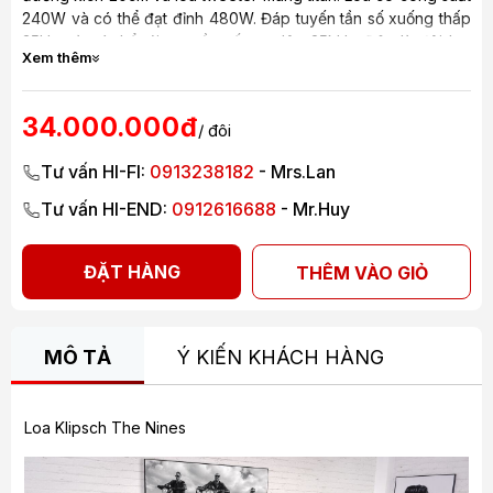
240W và có thể đạt đỉnh 480W. Đáp tuyến tần số xuống thấp
35Hz và có thể tái tạo tần số cao lên 25kHz. Đây là đôi loa
Xem thêm
active lớn nhất mà klipsch sản xuất đến nay, đáp ứng cho
phòng lớn và đạt độ trình diễn chất lượng cao nhất.
34.000.000đ
/ đôi
Tư vấn HI-FI:
0913238182
- Mrs.Lan
Tư vấn HI-END:
0912616688
- Mr.Huy
ĐẶT HÀNG
THÊM VÀO GIỎ
MÔ TẢ
Ý KIẾN KHÁCH HÀNG
Loa Klipsch The Nines