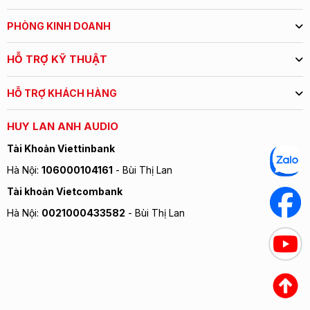
TÙY CHỈNH TẦN SỐ QUA APP
PHÒNG KINH DOANH
Tải app "Klipsch Connect) trên Apple Store hoặc Google
HỖ TRỢ KỸ THUẬT
Play để có thể điều chỉnh tần số theo ý thích. Nó cũng có thể
điểu khiển âm lượng, hiệu chỉnh tần số phụ hợp vị trí đặt loa.
HỖ TRỢ KHÁCH HÀNG
HUY LAN ANH AUDIO
Tài Khoản Viettinbank
Hà Nội:
106000104161
- Bùi Thị Lan
Tài khoản Vietcombank
Hà Nội:
0021000433582
- Bùi Thị Lan
PHỤ KIỆN