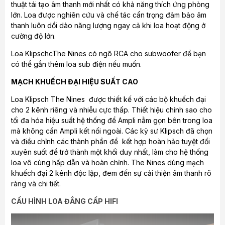
thuật tái tạo âm thanh mới nhất có khả năng thích ứng phòng
lớn. Loa được nghiên cứu và chế tác cẩn trọng đảm bảo âm
thanh luôn dồi dào năng lượng ngay cả khi loa hoạt động ở
cường độ lớn.
Loa KlipschcThe Nines có ngõ RCA cho subwoofer để bạn
có thể gắn thêm loa sub điện nếu muốn.
MẠCH KHUẾCH ĐẠI HIỆU SUẤT CAO
Loa Klipsch The Nines được thiết kế với các bộ khuếch đại
cho 2 kênh riêng và nhiễu cực thấp. Thiết hiệu chỉnh sao cho
tối đa hóa hiệu suất hệ thống để Ampli nằm gọn bên trong loa
mà không cần Ampli kết nối ngoài. Các kỹ sư Klipsch đã chọn
và điều chỉnh các thành phần để kết hợp hoàn hảo tuyệt đối
xuyên suốt để trở thành một khối duy nhất, làm cho hệ thống
loa vô cùng hấp dẫn và hoàn chỉnh. The Nines dùng mạch
khuếch đại 2 kênh độc lập, đem đến sự cải thiện âm thanh rõ
ràng và chi tiết.
CẤU HÌNH LOA ĐẲNG CẤP HIFI