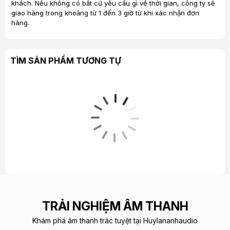
khách. Nếu không có bất cứ yêu cầu gì về thời gian, công ty sẽ
nguồn âm thanh từ Tivi xuống loa qua ngõ HDMI in (ARC) trên
giao hàng trong khoảng từ 1 đến 3 giờ từ khi xác nhận đơn
Tivi và dùng chung Remote của Tivi để điều khiển âm lượng
hàng.
cho loa.
Bất kỳ thiết bị nào bạn muốn kết nối như mâm than, Tivi, máy
tính, smartphone
TÌM SẢN PHẨM TƯƠNG TỰ
TRẢI NGHIỆM ÂM THANH
Khám phá âm thanh trác tuyệt tại Huylananhaudio