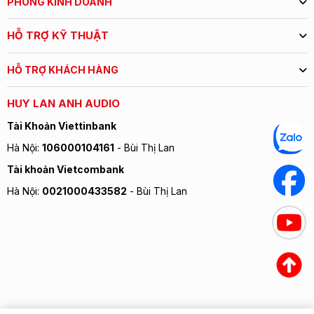
PHÒNG KINH DOANH
chống nước IP56 giúp bảo vệ thiết bị một cách hoàn
hảo hơn cho bạn thoải mái mang theo ở bất kỳ đâu
HỖ TRỢ KỸ THUẬT
thậm chí là các buổi dã ngoại ngoài trời hoặc ở bể bơi.
HỖ TRỢ KHÁCH HÀNG
HUY LAN ANH AUDIO
Tài Khoản Viettinbank
Hà Nội:
106000104161
- Bùi Thị Lan
Tài khoản Vietcombank
Hà Nội:
0021000433582
- Bùi Thị Lan