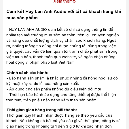
Xem thêm
Cam kết Huy Lan Anh Audio với tất cả khách hàng khi
mua sản phẩm
- HUY LAN ANH AUDIO cam kết sẽ chỉ sử dụng thông tin để
nhằm tạo môi trường mua sắm an toàn, tiện lợi, chuyên nghiệp
và nâng cao chất lượng dịch vụ chăm sóc khách hàng. Ngoài
ra, những thông tin cũng chỉ được chúng tôi dùng trong việc
giải quyết các vấn đề liên quan tới tranh chấp phát sinh trong
việc mua bán, thanh toán qua website, và ngăn chặn những
hoạt động vi phạm pháp luật Việt Nam.
Kiểu dáng, thiết kế
Chính sách bảo hành:
Loa Klipsch sở hữu kiểu dáng nhỏ gọn, dễ dàng mang
- Bảo hành sản phẩm là khắc phục những lỗi hỏng hóc, sự cố
kỹ thuật xảy ra do lỗi của hãng sản xuất.
đi mọi nơi.
- Áp dụng cho sản phẩm không đủ điều kiện đổi mới.
Bên ngoài loa được bao phủ lớp cao su, chống trầy
- Thời hạn bảo hành áp dụng cho từng thiết bị được thể hiện
trên tem, trên phiếu bảo hành kèm theo sản phẩm.
xước và trơn trượt. Mặt trước của loa và hai bên được
bao phủ bởi lớp lưới chắn giúp bảo vệ link kiện thiết bị
Thời gian giao hàng trong nội thành:
bên trong được tốt. Đồng thời cũng tạo ngoại hình
Thời gian quý khách nhận được hàng sẽ theo yêu cầu của
khách. Nếu không có bất cứ yêu cầu gì về thời gian, công ty sẽ
cho chiếc
loa Klipsch
được sang trọng hơn.
giao hàng trong khoảng từ 1 đến 3 giờ từ khi xác nhận đơn