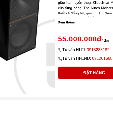
giữa hai huyền thoại Klipsch và
của từng hãng. The Nines Mclaren
thiết kế đồng bộ, quy chuẩn, đem l
các bản nhạc có tiết tấu nhanh và
Xem thêm
55.000.000đ
/ đôi
Tư vấn HI-FI:
0913238182
-
Tư vấn HI-END:
091261668
ĐẶT HÀNG