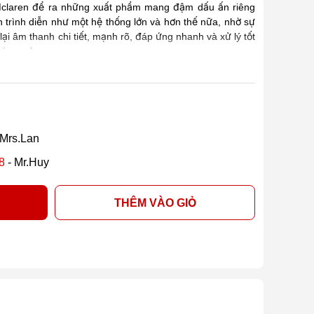
 Mclaren để ra những xuất phẩm mang đậm dấu ấn riêng
 trình diễn như một hệ thống lớn và hơn thế nữa, nhờ sự
ại âm thanh chi tiết, mạnh rõ, đáp ứng nhanh và xử lý tốt
 dynamic cao.
 Mrs.Lan
8
- Mr.Huy
THÊM VÀO GIỎ