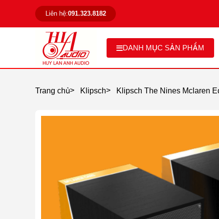
Liên hệ:
091.323.8182
DANH MỤC SẢN PHẨM
>
>
Trang chủ
Klipsch
Klipsch The Nines Mclaren Ed