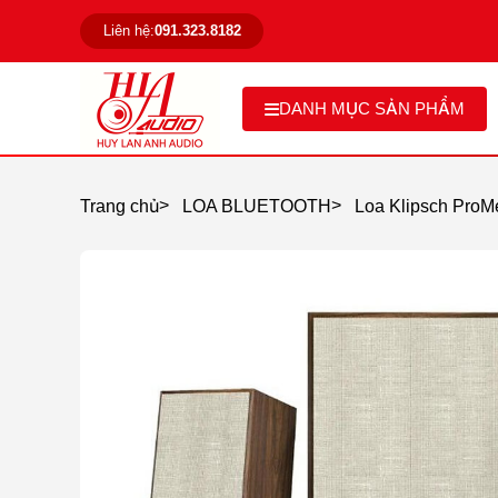
Liên hệ:
091.323.8182
DANH MỤC SẢN PHẨM
>
>
Trang chủ
LOA BLUETOOTH
Loa Klipsch ProMe