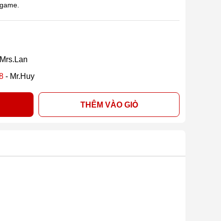
 game.
 Mrs.Lan
8
- Mr.Huy
THÊM VÀO GIỎ