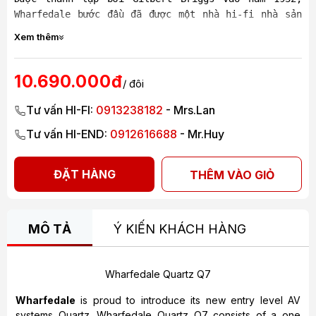
Wharfedale bước đầu đã được một nhà hi-fi nhà sản
xuất loa lớn, (các loa ngoài việc tái tạo âm thanh
Xem thêm
còn mang tính chất con người rất riêng, nó gợi lên
những rung động, những cảm nhận những sắc thái và
trên tất cả đó là cảm xúc cá nhân - hi-fi riêng
10.690.000đ
/ đôi
biệt) , bởi vầy đến nay Wharfedale Pro vẫn là một
thương hiệu cá tính riêng biệt.
Tư vấn HI-FI:
0913238182
- Mrs.Lan
Tư vấn HI-END:
0912616688
- Mr.Huy
ĐẶT HÀNG
THÊM VÀO GIỎ
MÔ TẢ
Ý KIẾN KHÁCH HÀNG
Wharfedale Quartz Q7
Wharfedale
is proud to introduce its new entry level AV
systems Quartz.
Wharfedale Quartz Q7
consists of a one