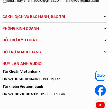
Email: huylananhaudio@gmail.com | lanhuy66@gmail.com
CSKH, DỊCH VỤ BẢO HÀNH, BẢO TRÌ
PHÒNG KINH DOANH
HỖ TRỢ KỸ THUẬT
HỖ TRỢ KHÁCH HÀNG
HUY LAN ANH AUDIO
Tài Khoản Viettinbank
Hà Nội:
106000104161
- Bùi Thị Lan
Tài khoản Vietcombank
Hà Nội:
0021000433582
- Bùi Thị Lan