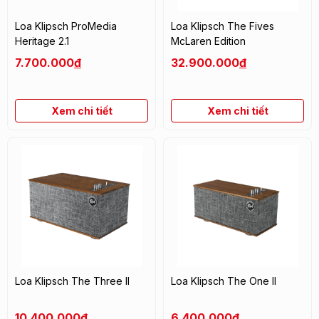
Loa Klipsch ProMedia
Loa Klipsch The Fives
Heritage 2.1
McLaren Edition
7.700.000
đ
32.900.000
đ
Xem chi tiết
Xem chi tiết
Loa Klipsch The Three II
Loa Klipsch The One II
10.400.000
đ
6.400.000
đ