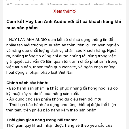
AC power circuit. Moreover the hand wired discrete
Xem thêm
point-to-point wiring made of our finest solid core silver-
gold alloy is a unique feature of this pre-amplifier.
Cam kết Huy Lan Anh Audio với tất cả khách hàng khi
mua sản phẩm
- HUY LAN ANH AUDIO cam kết sẽ chỉ sử dụng thông tin để
nhằm tạo môi trường mua sắm an toàn, tiện lợi, chuyên nghiệp
và nâng cao chất lượng dịch vụ chăm sóc khách hàng. Ngoài
ra, những thông tin cũng chỉ được chúng tôi dùng trong việc
giải quyết các vấn đề liên quan tới tranh chấp phát sinh trong
việc mua bán, thanh toán qua website, và ngăn chặn những
hoạt động vi phạm pháp luật Việt Nam.
Chính sách bảo hành:
- Bảo hành sản phẩm là khắc phục những lỗi hỏng hóc, sự cố
The Enigma Veyron pre-amplifier has an intuitive touch
kỹ thuật xảy ra do lỗi của hãng sản xuất.
screen controlled panel. The same controls as on the
- Áp dụng cho sản phẩm không đủ điều kiện đổi mới.
touch screen panel are made available on an Apple iPad
- Thời hạn bảo hành áp dụng cho từng thiết bị được thể hiện
app. Although the control is arranged with software, the
trên tem, trên phiếu bảo hành kèm theo sản phẩm.
actual volume and source control is still a mechanical
Thời gian giao hàng trong nội thành:
solution to get the best audiophile result. The volume
Thời gian quý khách nhận được hàng sẽ theo yêu cầu của