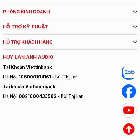
PHÒNG KINH DOANH
HỖ TRỢ KỸ THUẬT
HỖ TRỢ KHÁCH HÀNG
HUY LAN ANH AUDIO
Tài Khoản Viettinbank
The Enigma Veyron
Pre-Amplifier
is based on the
Hà Nội:
106000104161
- Bùi Thị Lan
modular Enigma Veyron Audio Rack, which can be
Tài khoản Vietcombank
stacked upon each other with a maximum of three
Hà Nội:
0021000433582
- Bùi Thị Lan
levels in total. This restriction is required to limit the
weight on the Diamond stands of the audio rack. The
bottom level has a slight different dimension, because of
the integration of floor protectors.