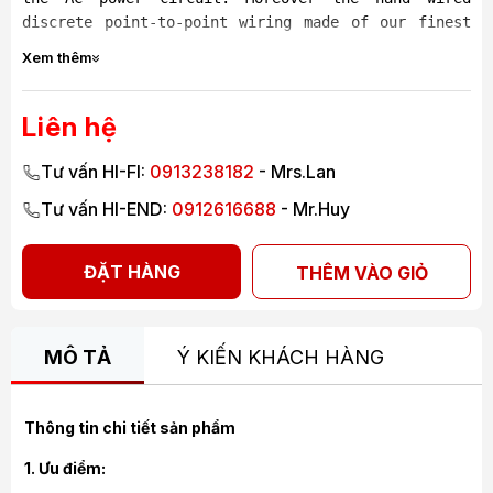
discrete point-to-point wiring made of our finest
solid core silver-gold alloy is a unique feature of
Xem thêm
this pre-amplifier.
Liên hệ
Tư vấn HI-FI:
0913238182
- Mrs.Lan
Tư vấn HI-END:
0912616688
- Mr.Huy
ĐẶT HÀNG
THÊM VÀO GIỎ
MÔ TẢ
Ý KIẾN KHÁCH HÀNG
Thông tin chi tiết sản phẩm
1. Ưu điểm: