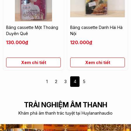
Băng cassette Một Thoáng
Băng cassette Danh Hài Hà
Duyên Quê
Nội
130.000
đ
120.000
đ
Xem chi tiết
Xem chi tiết
1
2
3
4
5
TRẢI NGHIỆM ÂM THANH
Khám phá âm thanh trác tuyệt tại Huylananhaudio