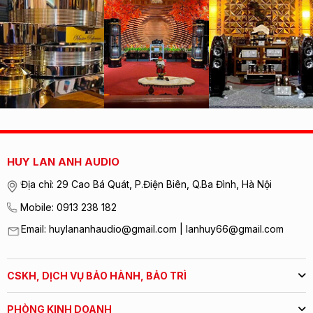
HUY LAN ANH AUDIO
Địa chỉ: 29 Cao Bá Quát, P.Điện Biên, Q.Ba Đình, Hà Nội
Mobile: 0913 238 182
Email: huylananhaudio@gmail.com | lanhuy66@gmail.com
CSKH, DỊCH VỤ BẢO HÀNH, BẢO TRÌ
PHÒNG KINH DOANH