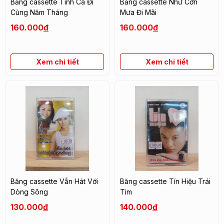
Băng cassette Tình Ca Đi
Băng cassette Như Cơn
Cùng Năm Tháng
Mưa Đi Mãi
160.000
đ
160.000
đ
Xem chi tiết
Xem chi tiết
Băng cassette Vẫn Hát Với
Băng cassette Tín Hiệu Trái
Dòng Sông
Tim
130.000
đ
140.000
đ