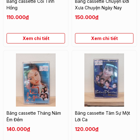
Băng cassette Cõi Tình
Băng cassette Chuyện Đời
Hồng
Xưa Chuyện Ngày Nay
110.000
đ
150.000
đ
Xem chi tiết
Xem chi tiết
Băng cassette Tháng Năm
Băng cassette Tâm Sự Một
Êm Đềm
Lời Ca
140.000
đ
120.000
đ