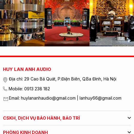
HUY LAN ANH AUDIO
Địa chỉ: 29 Cao Bá Quát, P.Điện Biên, Q.Ba Đình, Hà Nội
Mobile: 0913 238 182
Email: huylananhaudio@gmail.com | lanhuy66@gmail.com
CSKH, DỊCH VỤ BẢO HÀNH, BẢO TRÌ
PHÒNG KINH DOANH