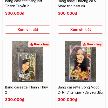
Băng cassette tiếng hát
Băng nhạc Thương ca 5-
Thanh Tuyền 2
Nhạc tình năm cũ
300.000
đ
300.000
đ
Xem chi tiết
Xem chi tiết
Bán chạy
Bán chạy
Băng cassette Thanh Thúy
Băng cassette Song Ngọc
2
2- Những ngày xưa yêu dấu
300.000
đ
300.000
đ