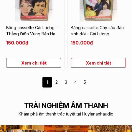
Băng cassette Cải Lương -
Băng cassette Cây sầu đâu
Thằng Điên Vùng Bến Hạ
sinh đôi - Cải Lương
150.000
đ
150.000
đ
Xem chi tiết
Xem chi tiết
1
2
3
4
5
TRẢI NGHIỆM ÂM THANH
Khám phá âm thanh trác tuyệt tại Huylananhaudio