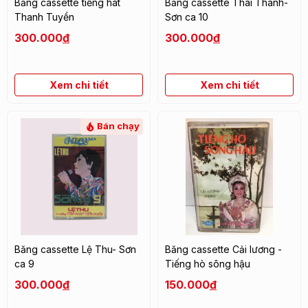
Băng cassette tiếng hát
Băng cassette Thái Thanh-
Thanh Tuyền
Sơn ca 10
300.000
đ
300.000
đ
Xem chi tiết
Xem chi tiết
Bán chạy
Băng cassette Lệ Thu- Sơn
Băng cassette Cải lương -
ca 9
Tiếng hò sông hậu
300.000
đ
150.000
đ