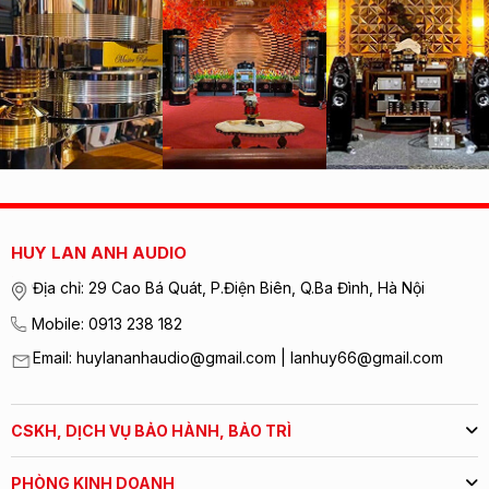
HUY LAN ANH AUDIO
Địa chỉ: 29 Cao Bá Quát, P.Điện Biên, Q.Ba Đình, Hà Nội
Mobile: 0913 238 182
Email: huylananhaudio@gmail.com | lanhuy66@gmail.com
CSKH, DỊCH VỤ BẢO HÀNH, BẢO TRÌ
PHÒNG KINH DOANH