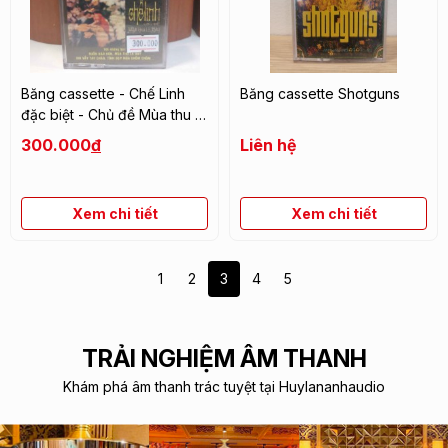
Băng cassette - Chế Linh
Băng cassette Shotguns
đặc biệt - Chủ đề Mùa thu lá
bay
300.000
đ
Liên hệ
Xem chi tiết
Xem chi tiết
1
2
3
4
5
TRẢI NGHIỆM ÂM THANH
Khám phá âm thanh trác tuyệt tại Huylananhaudio