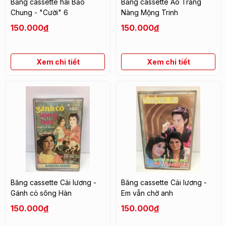
Băng cassette hài Bảo
Băng cassette Áo Trắng
Chung - "Cười" 6
Nàng Mộng Trinh
150.000
đ
150.000
đ
Xem chi tiết
Xem chi tiết
Băng cassette Cải lương -
Băng cassette Cải lương -
Gánh cỏ sông Hàn
Em vẫn chờ anh
150.000
đ
150.000
đ