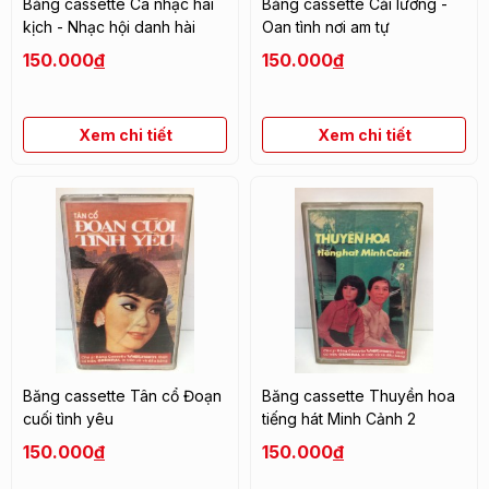
Băng cassette Ca nhạc hài
Băng cassette Cải lương -
kịch - Nhạc hội danh hài
Oan tình nơi am tự
150.000
đ
150.000
đ
Xem chi tiết
Xem chi tiết
Băng cassette Tân cổ Đoạn
Băng cassette Thuyền hoa
cuối tình yêu
tiếng hát Minh Cảnh 2
150.000
đ
150.000
đ