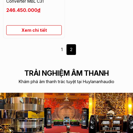
Converter MBL C31
246.450.000
đ
Xem chi tiết
1
2
TRẢI NGHIỆM ÂM THANH
Khám phá âm thanh trác tuyệt tại Huylananhaudio