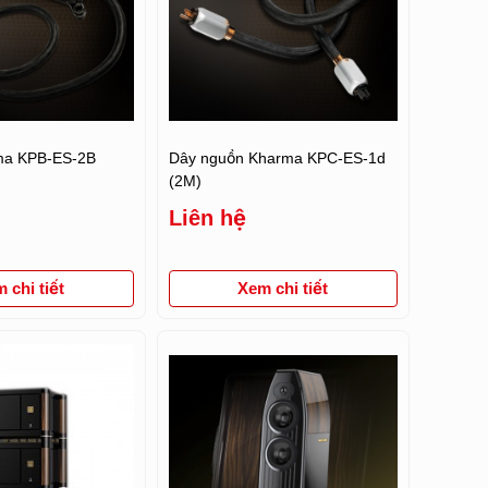
ma KPB-ES-2B
Dây nguồn Kharma KPC-ES-1d
(2M)
Liên hệ
 chi tiết
Xem chi tiết