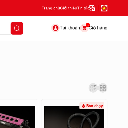
Trang chủ
Giới thiệu
Tin tức
...
Tài khoản
Giỏ hàng
Bán chạy