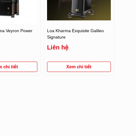
ma Veyron Power
Loa Kharma Exquisite Galileo
Signature
Liên hệ
 chi tiết
Xem chi tiết