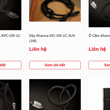
a KPC-GR-1C
Dây Kharma KIC-GR-1C XLR
Ổ Cắm Khar
(1M)
Liên hệ
Liên hệ
iết
Xem chi tiết
Xem