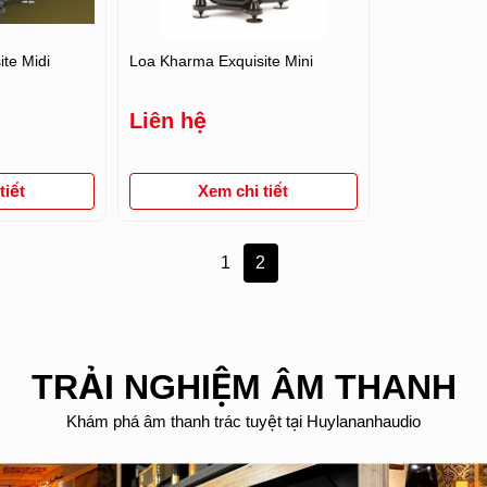
te Midi
Loa Kharma Exquisite Mini
Liên hệ
iết
Xem chi tiết
1
2
TRẢI NGHIỆM ÂM THANH
Khám phá âm thanh trác tuyệt tại Huylananhaudio