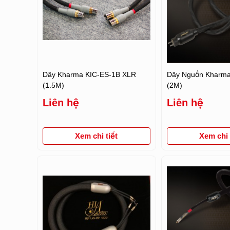
Dây Kharma KIC-ES-1B XLR
Dây Nguồn Kharm
(1.5M)
(2M)
Liên hệ
Liên hệ
Xem chi tiết
Xem chi t