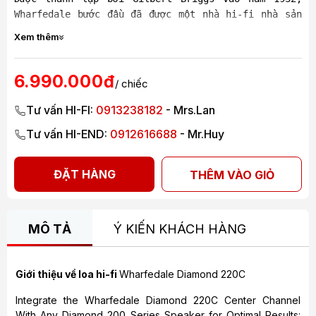
Wharfedale bước đầu đã được một nhà hi-fi nhà sản
xuất loa lớn, (các loa ngoài việc tái tạo âm thanh
Xem thêm
còn mang tính chất con người rất riêng, nó gợi lên
những rung động, những cảm nhận những sắc thái và
trên tất cả đó là cảm xúc cá nhân - hi-fi riêng
6.990.000đ
/ chiếc
biệt) , bởi vầy đến nay Wharfedale Pro vẫn là một
thương hiệu cá tính riêng biệt.
Tư vấn HI-FI:
0913238182
- Mrs.Lan
Tư vấn HI-END:
0912616688
- Mr.Huy
ĐẶT HÀNG
THÊM VÀO GIỎ
MÔ TẢ
Ý KIẾN KHÁCH HÀNG
Giới thiệu về loa hi-fi
Wharfedale Diamond 220C
Integrate the Wharfedale Diamond 220C Center Channel
With Any Diamond 200 Series Speaker for Optimal Results: