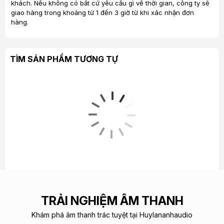
ensure each speaker is fine-tuned. The same process is
khách. Nếu không có bất cứ yêu cầu gì về thời gian, công ty sẽ
employed to fine-tune the crossover, which betters the
giao hàng trong khoảng từ 1 đến 3 giờ từ khi xác nhận đơn
hàng.
integration between the drive units and intensifies the
musical realism. Music lovers will relish audiophile sound
whether listening either on and off-axis.
TÌM SẢN PHẨM TƯƠNG TỰ
Midrange Performance Worth Writing Home About
Bass unit motor systems are also significantly refined.
Increases in magnet sizes, where applicable, beget higher-
TRẢI NGHIỆM ÂM THANH
sensitivity systems that both make the speakers easier to
drive and boost transient acoustic power. Semi-elliptical
Khám phá âm thanh trác tuyệt tại Huylananhaudio