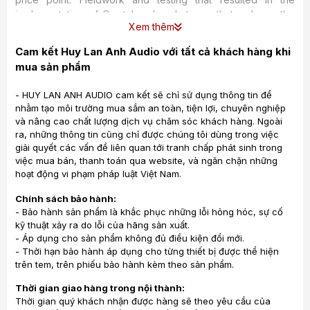
implementation of Crystalam (a substance that reduces the
Xem thêm
audibility of panel resonance and the ‘cabinet hear-through'
that causes distinct coloration) in Wharfedale's flagship Jade
Cam kết Huy Lan Anh Audio với tất cả khách hàng khi
Series has now been applied to the far less-expensive
mua sản phẩm
Diamond 220C. In Diamond 220C, a simpler combination of
particleboard and MDF supplies similar reductions in
- HUY LAN ANH AUDIO cam kết sẽ chỉ sử dụng thông tin để
coloration, damps annoying high-frequency resonances,
nhằm tạo môi trường mua sắm an toàn, tiện lợi, chuyên nghiệp
and blocks internal sound leakage.
và nâng cao chất lượng dịch vụ chăm sóc khách hàng. Ngoài
ra, những thông tin cũng chỉ được chúng tôi dùng trong việc
Slot-Loaded Distributed Port, Fine-Tuned Crossover
giải quyết các vấn đề liên quan tới tranh chấp phát sinh trong
việc mua bán, thanh toán qua website, và ngăn chặn những
Derived from the Jade Series' Aperiodic bass-loading
hoạt động vi phạm pháp luật Việt Nam.
system, and allowing for a greater freedom of speaker
positioning, a slot-loaded distributed port created by the
Chính sách bảo hành:
plinth exits the base of the speaker cabinet. This trait
- Bảo hành sản phẩm là khắc phục những lỗi hỏng hóc, sự cố
kỹ thuật xảy ra do lỗi của hãng sản xuất.
equalizes the air pressure to mimic the pressure inside the
- Áp dụng cho sản phẩm không đủ điều kiện đổi mới.
cabinet, permitting a smooth transition between the pressure
- Thời hạn bảo hành áp dụng cho từng thiết bị được thể hiện
variation in the cabinet and low-frequency sound developed
trên tem, trên phiếu bảo hành kèm theo sản phẩm.
in the room. Consequently, the energy transfer is increased,
and overall system efficiency strengthened. Computer-
Thời gian giao hàng trong nội thành:
assisted modeling and hundreds of hours of listening tests
Thời gian quý khách nhận được hàng sẽ theo yêu cầu của