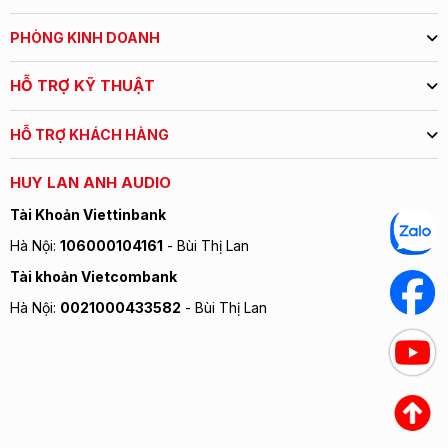
General description
2-way centre speaker
PHÒNG KINH DOANH
Enclosure type
bass reflex
Transducer complement
2-way
HỖ TRỢ KỸ THUẬT
130mm Woven Kevlar Cone
Bass driver
HỖ TRỢ KHÁCH HÀNG
x 2
Treble driver
25mm Soft Dome
HUY LAN ANH AUDIO
AV shield
Yes
Tài Khoản Viettinbank
Sensitivity(2.83V @ 1m)
89dB
Hà Nội:
106000104161
- Bùi Thị Lan
Recommended amplifier
25-150W
Tài khoản Vietcombank
power
Hà Nội:
0021000433582
- Bùi Thị Lan
Peak SPL
95dB
Nominal impedance
8Ω Compatible
Minimum impedance
4Ω
Frequency response
60Hz - 20kHz
(+/-3dB)