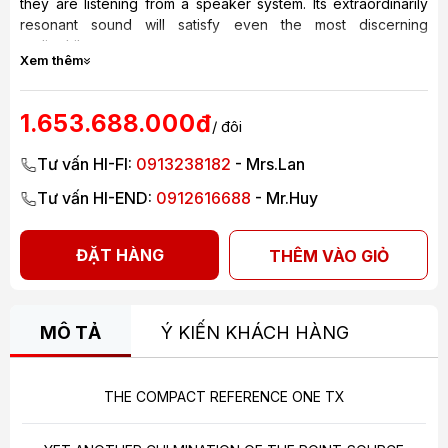
they are listening from a speaker system. Its extraordinarily
resonant sound will satisfy even the most discerning
audiophile.
Xem thêm
1.653.688.000đ
/ đôi
Tư vấn HI-FI:
0913238182
- Mrs.Lan
Tư vấn HI-END:
0912616688
- Mr.Huy
ĐẶT HÀNG
THÊM VÀO GIỎ
MÔ TẢ
Ý KIẾN KHÁCH HÀNG
THE COMPACT REFERENCE ONE TX