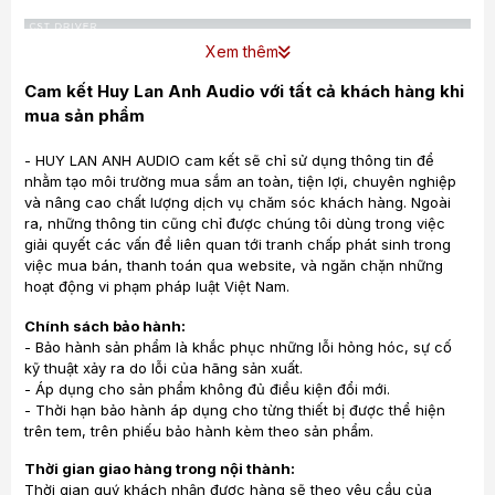
Xem thêm
THE REFINED CST DRIVER ACHIEVES SUPERIOR WIDE-
RANGE REPRODUCTION WITH WELL CONTROLLED
Cam kết Huy Lan Anh Audio với tất cả khách hàng khi
DIRECTIVITY
mua sản phẩm
- HUY LAN ANH AUDIO cam kết sẽ chỉ sử dụng thông tin để
nhằm tạo môi trường mua sắm an toàn, tiện lợi, chuyên nghiệp
và nâng cao chất lượng dịch vụ chăm sóc khách hàng. Ngoài
ra, những thông tin cũng chỉ được chúng tôi dùng trong việc
giải quyết các vấn đề liên quan tới tranh chấp phát sinh trong
việc mua bán, thanh toán qua website, và ngăn chặn những
hoạt động vi phạm pháp luật Việt Nam.
Chính sách bảo hành:
- Bảo hành sản phẩm là khắc phục những lỗi hỏng hóc, sự cố
kỹ thuật xảy ra do lỗi của hãng sản xuất.
- Áp dụng cho sản phẩm không đủ điều kiện đổi mới.
- Thời hạn bảo hành áp dụng cho từng thiết bị được thể hiện
CST Driver Unit (Coherent Source Transducer)
trên tem, trên phiếu bảo hành kèm theo sản phẩm.
Thời gian giao hàng trong nội thành:
The CST (Coherent Source Transducer) Driver is a major
Thời gian quý khách nhận được hàng sẽ theo yêu cầu của
step forward in coaxial speaker design that achieves the