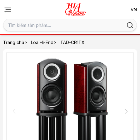
>
>
Trang chủ
Loa Hi-End
TAD-CR1TX