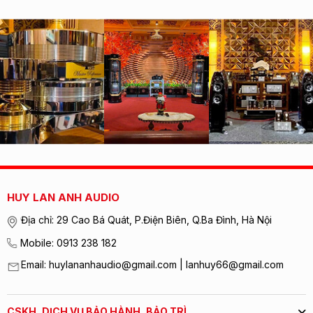
HUY LAN ANH AUDIO
Địa chỉ: 29 Cao Bá Quát, P.Điện Biên, Q.Ba Đình, Hà Nội
Mobile: 0913 238 182
Email: huylananhaudio@gmail.com | lanhuy66@gmail.com
Diaphragms of the tweeter dome and midrange cone are
CSKH, DỊCH VỤ BẢO HÀNH, BẢO TRÌ