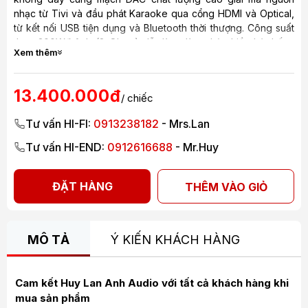
nhạc từ Tivi và đầu phát Karaoke qua cổng HDMI và Optical,
từ kết nối USB tiện dụng và Bluetooth thời thượng. Công suất
thực 300W/kênh (8 Ohms) dễ dàng làm chủ nhiều hệ thống
Xem thêm
loa Karaoke cao cấp hiện nay.
13.400.000đ
/ chiếc
Tư vấn HI-FI:
0913238182
- Mrs.Lan
Tư vấn HI-END:
0912616688
- Mr.Huy
ĐẶT HÀNG
THÊM VÀO GIỎ
MÔ TẢ
Ý KIẾN KHÁCH HÀNG
Cam kết Huy Lan Anh Audio với tất cả khách hàng khi
mua sản phẩm