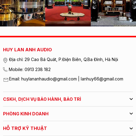
HUY LAN ANH AUDIO
Địa chỉ: 29 Cao Bá Quát, P.Điện Biên, Q.Ba Đình, Hà Nội
Mobile: 0913 238 182
Email: huylananhaudio@gmail.com | lanhuy66@gmail.com
CSKH, DỊCH VỤ BẢO HÀNH, BẢO TRÌ
PHÒNG KINH DOANH
HỖ TRỢ KỸ THUẬT