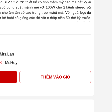
co BT-S52 được thiết kế có tính thẩm mỹ cao mà bất kỳ ai
 có công suất mạnh mẽ với 100W cho 2 kênh stereo với
cho âm tần số cao trong treo mượt mà. Vỏ ngoài bọc da
 kế hoài cổ giống các đồ vật ở thập niên 50 thế kỷ trước.
ào như HDMI, Optical, AUx, cho phép chúng ta kết nối với
 nữa loa đi kèm với 2 micro cao cấp, cho phép chúng ta có
bạn bè. Đây thực sự là một chiếc loa cho mọi nhà.
 Mrs.Lan
8
- Mr.Huy
THÊM VÀO GIỎ