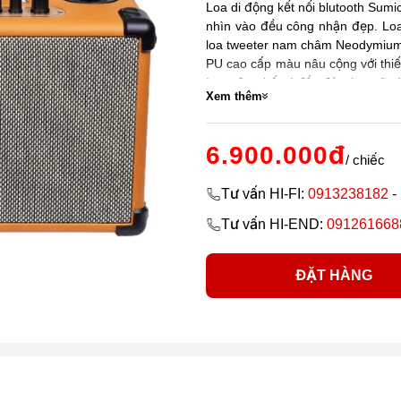
Loa di động kết nối blutooth Sumi
nhìn vào đều công nhận đẹp. Loa
loa tweeter nam châm Neodymium 
PU cao cấp màu nâu cộng với thiết
Loa cũng bố trí đầy đủ các ngõ v
Xem thêm
bất kỳ thiết bị nào. Đặc biệt hơn
thể ca hát vui vẻ với gia đình và 
6.900.000đ
/ chiếc
Tư vấn HI-FI:
0913238182
-
Tư vấn HI-END:
091261668
ĐẶT HÀNG