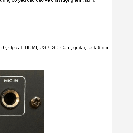
sử dụng có yêu cầu cao về chất lượng âm thanh.
.0, Opical, HDMI, USB, SD Card, guitar, jack 6mm