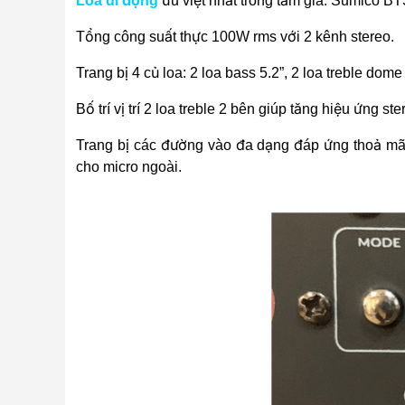
Loa di động
ưu việt nhất trong tầm giá. Sumico BT
Tổng công suất thực 100W rms với 2 kênh stereo.
Trang bị 4 củ loa: 2 loa bass 5.2”, 2 loa treble dome
Bố trí vị trí 2 loa treble 2 bên giúp tăng hiệu ứng ste
Trang bị các đường vào đa dạng đáp ứng thoả mã
cho micro ngoài.