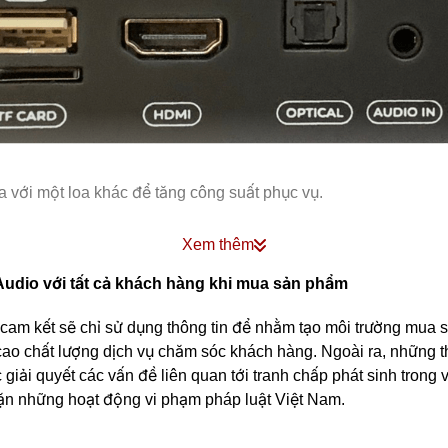
a với một loa khác để tăng công suất phục vụ.
 dụng như một dàn âm thanh cao cấp tại gia. Dễ dàng kết nối vớ
Xem thêm
ng hiệu ứng echo và cả reverb giúp bạn dễ dàng ca hát.
udio với tất cả khách hàng khi mua sản phẩm
 kết sẽ chỉ sử dụng thông tin để nhằm tạo môi trường mua sắm
ao chất lượng dịch vụ chăm sóc khách hàng. Ngoài ra, những t
g nổi bật và hơn thế nữa loa được bảo vệ bởi 4 ốp góc giúp bả
 giải quyết các vấn đề liên quan tới tranh chấp phát sinh trong
ặn những hoạt động vi phạm pháp luật Việt Nam.
ược trang bị 2 lỗ cắm micro giúp dễ dàng cất mic khi không sử 