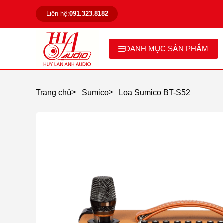
Liên hệ:
091.323.8182
DANH MỤC SẢN PHẨM
>
>
Trang chủ
Sumico
Loa Sumico BT-S52