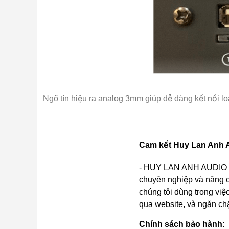
Ngõ tín hiệu ra analog 3mm giúp dễ dàng kết nối lo
Ngoài khả năng xách tay di động loa còn có thể sử
Được trang bị 2
micro
không dây chất lượng cao cù
Cam kết Huy Lan Anh A
Loa có tay xách giúp dễ cầm nắm khi di chuyển.
- HUY LAN ANH AUDIO cam
chuyên nghiệp và nâng c
Bao bọc bằng một lớp da cao cấp đẹp mắt sang trọn
chúng tôi dùng trong việc
khi so sánh với các sản phẩm cùng tầm giá.
qua website, và ngăn ch
Một tiện ích vô cùng hữu dụng khi sử dụng là loa đ
Chính sách bảo hành: