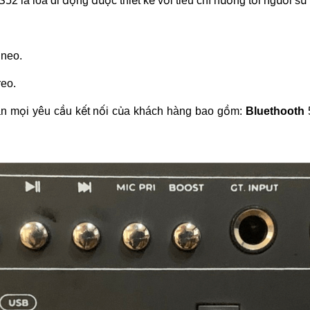
S52 là loa di động được thiết kế với tiêu chí hướng tới người 
 neo.
reo.
n mọi yêu cầu kết nối của khách hàng bao gồm:
Bluethooth
5