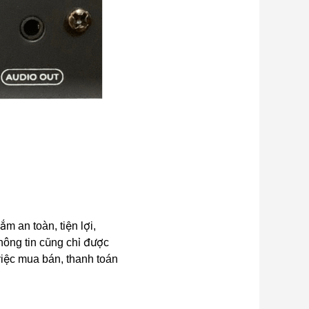
i smart tivi để xem phim và nghe nhạc.
 an toàn, tiện lợi,
hông tin cũng chỉ được
o vệ vỏ da và góc thùng loa. Đây là điểm vượt trội
 việc mua bán, thanh toán
dụng và khi di chuyển.