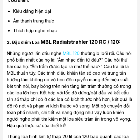
1. Ưu điểm:
Kiểu dáng hiện đại
Âm thanh trung thực
Thích hợp nghe nhạc
MBL Radialstrahler 120 RC / 120:
2. Đặc điểm Loa
Những người lần đầu nghe
MBL 120
thường bị bối rối. Câu hỏi
phổ biến nhất của họ là: “Âm nhạc đến từ đâu?” Câu hỏi thứ
hai của họ: “Âm trầm được tạo ra như thế nào?” Câu trả lời là
MBL thuần túy. Các trình điều khiển tần số cao và trung tần
hướng tâm không có vỏ bọc độc quyền mang đến hiệu suất
kết tinh nổi, bay bổng trên nền tảng âm trầm thường có trong
các loa lớn hơn. Kết hợp với tốc độ dừng/bắt đầu và kết cấu
tần số thấp chỉ có ở các loa có kích thước nhỏ hơn, kết quả là
độ rõ nét và phạm vi kích thước vô song. Một bộ chuyển đổi
toàn phổ nhanh, chi tiết và năng động như vậy luôn khiến
người nghe phải tìm kiếm một loa siêu trầm ẩn trong vô vọng.
Hậu quả thực sự của thiết kế!
Thùng loa hình kim tự tháp 20 lít của 120 bao quanh các loa