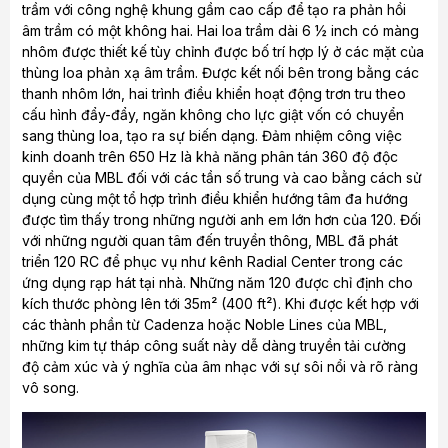
trầm với công nghệ khung gầm cao cấp để tạo ra phản hồi
âm trầm có một không hai. Hai loa trầm dài 6 ½ inch có màng
nhôm được thiết kế tùy chỉnh được bố trí hợp lý ở các mặt của
thùng loa phản xạ âm trầm. Được kết nối bên trong bằng các
thanh nhôm lớn, hai trình điều khiển hoạt động trơn tru theo
cấu hình đẩy-đẩy, ngăn không cho lực giật vốn có chuyển
sang thùng loa, tạo ra sự biến dạng. Đảm nhiệm công việc
kinh doanh trên 650 Hz là khả năng phân tán 360 độ độc
quyền của MBL đối với các tần số trung và cao bằng cách sử
dụng cùng một tổ hợp trình điều khiển hướng tâm đa hướng
được tìm thấy trong những người anh em lớn hơn của 120. Đối
với những người quan tâm đến truyền thông, MBL đã phát
triển 120 RC để phục vụ như kênh Radial Center trong các
ứng dụng rạp hát tại nhà. Những năm 120 được chỉ định cho
kích thước phòng lên tới 35m² (400 ft²). Khi được kết hợp với
các thành phần từ Cadenza hoặc Noble Lines của MBL,
những kim tự tháp công suất này dễ dàng truyền tải cường
độ cảm xúc và ý nghĩa của âm nhạc với sự sôi nổi và rõ ràng
vô song.