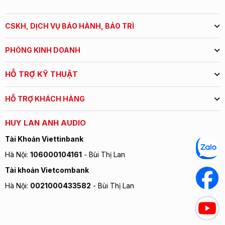
các rung động không mong muốn, đồng thời có thể làm trễ và
yếu tín hiệu âm thanh nếu chúng bị giật.
CSKH, DỊCH VỤ BẢO HÀNH, BẢO TRÌ
Các bộ chuyển đổi Radialstrahler không có vỏ bọc không bị
ảnh hưởng bởi những thách thức chuyển động này, đặc biệt
PHÒNG KINH DOANH
là do các xung âm thanh của chúng được phân bổ đều theo
mọi hướng. Ngay cả khung hình nón trong loa MBL cũng
HỖ TRỢ KỸ THUẬT
chinh phục được các lực tác động đến khả năng tái tạo âm
thanh trung thực. Chúng chỉ được lắp đặt theo cặp và nằm ở
bên trái và bên phải của vỏ. Hai mặt sau của khung xe được
HỖ TRỢ KHÁCH HÀNG
nối với nhau bằng một thanh chống lớn bằng nhôm. Các màng
tương ứng dao động vào và ra đồng thời, và các lực giật lại
HUY LAN ANH AUDIO
triệt tiêu lẫn nhau. Thông qua kỹ thuật thông minh, vỏ loa
Tài Khoản Viettinbank
không bị rung và va đập cơ học, tạo ra âm thanh được kiểm
soát, chặt chẽ và tinh tế.
Hà Nội:
106000104161
- Bùi Thị Lan
English Version:
Tài khoản Vietcombank
Hà Nội:
0021000433582
- Bùi Thị Lan
Radialstrahler mbl 120 / mbl 120 RC
First-time listeners of
the MBL 120
are frequently mystified.
Their most common question is:
“Where is the music coming