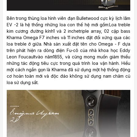
Bên trong thùng loa hình viên đạn Bulletwood cực kỳ lịch lãm
EV -2 là hệ thống những loa con thế hệ mới gồm:Loa treble
kim cương đường kính1 và 2 inchetriple array, 02 cặp bass
Kharma Omega F7 inches và 11 inches đặt đối xứng qua các
loa treble ở giữa. Nhà sản xuất đặt tên cho Omega - F dựa
trên phát hiện ra dòng điện Fu-cô của nhà khoa học Eddy
Leon Foucaultvào năm1855, và cũng mong muốn giảm thiểu
những tác động tiêu cực trong quá trình loa vận hành. Hiểu
một cách ngắn gọn là Kharma đã sử dụng một hệ thống động
cơ hoàn toàn mới và độc đáo không sử dụng nam châm củ
loa sử dụng sắt.