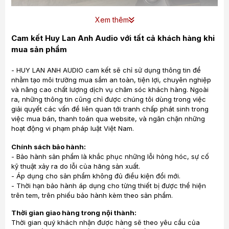
Động cơ mang tính cách mạng này được định vị chính xác
Xem thêm
trong một khung hoàn toàn bằng carbon, và màng loa
Cam kết Huy Lan Anh Audio với tất cả khách hàng khi
carbon siêu nhẹ. Mặc dù cuộn dâycủ loa trước đó đã được
mua sản phẩm
làm bằng sợi carbon. Kết quả là hoạt động của cuộn dây có
tốc độ nhanh hơn và ít bị méo hơn.
- HUY LAN ANH AUDIO cam kết sẽ chỉ sử dụng thông tin để
Việc tăng độ phân giải trên toàn bộ băng thông của các loa
nhằm tạo môi trường mua sắm an toàn, tiện lợi, chuyên nghiệp
và nâng cao chất lượng dịch vụ chăm sóc khách hàng. Ngoài
con (driver) cho phép âm thanh tạo ra chính xác, trung thực,
ra, những thông tin cũng chỉ được chúng tôi dùng trong việc
không mầu mè và tinh tế hơn.
giải quyết các vấn đề liên quan tới tranh chấp phát sinh trong
Chống rung, cách ly EV-2 với môi trường xung quanh là một
việc mua bán, thanh toán qua website, và ngăn chặn những
hoạt động vi phạm pháp luật Việt Nam.
thách thức không hề nhỏ. Giải pháp cho thách thức này là một
hệ thống đĩa treo chân nhọn kết hợp với các viên bi
Chính sách bảo hành:
Carborundum nằm trên bề mặt kim cương. Giảm thiểu tối đa
- Bảo hành sản phẩm là khắc phục những lỗi hỏng hóc, sự cố
tiếp xúc thông qua bề mặt siêu cứng.
kỹ thuật xảy ra do lỗi của hãng sản xuất.
- Áp dụng cho sản phẩm không đủ điều kiện đổi mới.
- Thời hạn bảo hành áp dụng cho từng thiết bị được thể hiện
trên tem, trên phiếu bảo hành kèm theo sản phẩm.
Thời gian giao hàng trong nội thành:
Thời gian quý khách nhận được hàng sẽ theo yêu cầu của