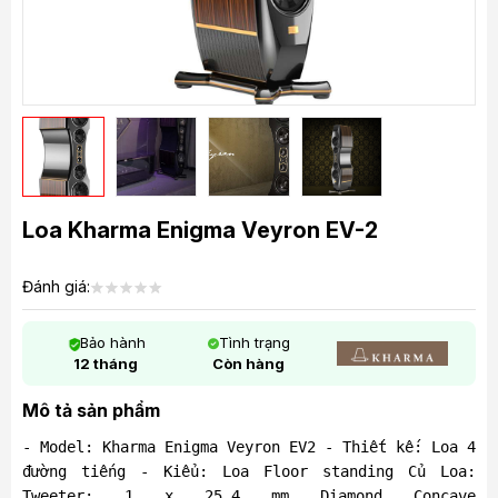
Loa Kharma Enigma Veyron EV-2
Đánh giá:
Bảo hành
Tình trạng
12 tháng
Còn hàng
Mô tả sản phẩm
- Model: Kharma Enigma Veyron EV­2 - Thiết kế: Loa 4
đường tiếng - Kiểu: Loa Floor standing Củ Loa:
Tweeter: 1 x 25,4 mm Diamond Concave