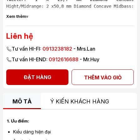
Hight/Midrange: 2 x50,8 mm Diamond Concave Midbass:
2 x 177,8 mm Kharma Omega­F Driver Woofer: 2 x 279,4
Xem thêm
mm Kharma Omega­F Driver, - Dải tần: 24Hz ­ 90kHz -
Độ nhạy: 120 dB - Trở kháng: 4 Ω - Công suất: 500W
­ 1000W - Kích thước (HxWxD): 1985 x 479 x 809 mm
Liên hệ
Tư vấn HI-FI:
0913238182
- Mrs.Lan
Tư vấn HI-END:
0912616688
- Mr.Huy
ĐẶT HÀNG
THÊM VÀO GIỎ
MÔ TẢ
Ý KIẾN KHÁCH HÀNG
1. Ưu điểm:
Kiểu dáng hiện đại