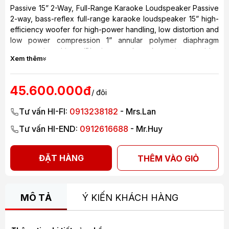
Passive 15” 2-Way, Full-Range Karaoke Loudspeaker Passive
2-way, bass-reflex full-range karaoke loudspeaker 15” high-
efficiency woofer for high-power handling, low distortion and
low power compression 1” annular polymer diaphragm
compression driver JBL signature karaoke tuning provides
Xem thêm
excellent vocal and bass performance Precision-engineered
crossover delivers enhanced vocal clarity Sleek, modern
design that is well-suited for a wide range of KTV
45.600.000đ
/ đôi
applications and installations PSL (Passive Sound Lighting)
Technology illuminates rotatable JBL Entertainment logo
Tư vấn HI-FI:
0913238182
- Mrs.Lan
Multiple M10 suspension points for a variety of applications
Tư vấn HI-END:
0912616688
- Mr.Huy
ĐẶT HÀNG
THÊM VÀO GIỎ
MÔ TẢ
Ý KIẾN KHÁCH HÀNG