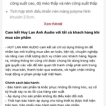
công suất cao, độ méo thấp và nén công suất thấp
Tích hợp trình điều khiển nén màng polyme hình
khuyên 2.5cm.
Xem thêm
Dễ dàng hiệu chỉnh karaoke với âm thanh đặc trưng
của JBL mang lại hiệu suất âm trầm và giọng hát
Cam kết Huy Lan Anh Audio với tất cả khách hàng khi
tuyệt vời
mua sản phẩm
Sử dụng Bộ phân tần được thiết kế chính xác mang
- HUY LAN ANH AUDIO cam kết sẽ chỉ sử dụng thông tin để
lại độ trong trẻo với giọng hát được nâng cao
nhằm tạo môi trường mua sắm an toàn, tiện lợi, chuyên nghiệp
và nâng cao chất lượng dịch vụ chăm sóc khách hàng. Ngoài
Công suất
RMS: 350W,
Program: 700W, Peak:
ra, những thông tin cũng chỉ được chúng tôi dùng trong việc
1400W mạnh mẽ tái tạo âm thanh trung thực
giải quyết các vấn đề liên quan tới tranh chấp phát sinh trong
việc mua bán, thanh toán qua website, và ngăn chặn những
Dễ dàng phối ghép với nhiều thiết bị khác
hoạt động vi phạm pháp luật Việt Nam.
Đánh giá
chi tiết Loa JBL KP2015G2
Chính sách bảo hành:
- Bảo hành sản phẩm là khắc phục những lỗi hỏng hóc, sự cố
Thiết kế sang trọng
kỹ thuật xảy ra do lỗi của hãng sản xuất.
- Áp dụng cho sản phẩm không đủ điều kiện đổi mới.
JBL KP2015G2
dòng loa karaoke được thiết kế tinh tế,
- Thời hạn bảo hành áp dụng cho từng thiết bị được thể hiện
các đường nét chắc chắn và vuông vắn tạo nên cảm
trên tem, trên phiếu bảo hành kèm theo sản phẩm.