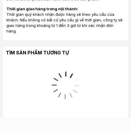
giác hiện đại và sang trọng cho không gian của bạn.
Thời gian giao hàng trong nội thành:
Đồng thời với tông màu đen huyền bí của loa sẽ giúp
Thời gian quý khách nhận được hàng sẽ theo yêu cầu của
bạn dễ dàng kết hợp với dàn âm thanh của bạn nói riêng
khách. Nếu không có bất cứ yêu cầu gì về thời gian, công ty sẽ
giao hàng trong khoảng từ 1 đến 3 giờ từ khi xác nhận đơn
và tổng thể nội thất nói chung, giúp tôn lên vẻ đẹp căn
hàng.
phòng một cách hòa quyện ấn tượng!
TÌM SẢN PHẨM TƯƠNG TỰ