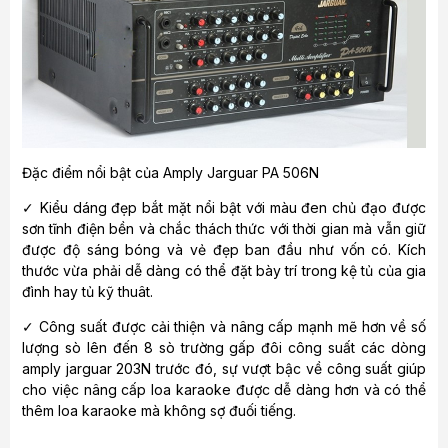
Đặc điểm nổi bật của Amply Jarguar PA 506N
✓ Kiểu dáng đẹp bắt mặt nổi bật với màu đen chủ đạo được
sơn tĩnh điện bền và chắc thách thức với thời gian mà vẫn giữ
được độ sáng bóng và vẻ đẹp ban đầu như vốn có. Kích
thước vừa phải dễ dàng có thể đặt bày trí trong kệ tủ của gia
đình hay tủ kỹ thuât.
✓ Công suất được cải thiện và nâng cấp mạnh mẽ hơn về số
lượng sò lên đến 8 sò trường gấp đôi công suất các dòng
amply jarguar 203N trước đó, sự vượt bậc về công suất giúp
cho việc nâng cấp loa karaoke được dễ dàng hơn và có thể
thêm loa karaoke mà không sợ đuối tiếng.