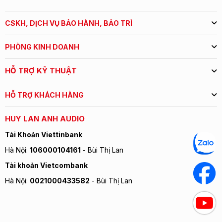
Thông số kỹ thuật cơ bản của
Jarguar 506N
:
CSKH, DỊCH VỤ BẢO HÀNH, BẢO TRÌ
Nguồn Gốc
Hàn Quốc
PHÒNG KINH DOANH
Hãng Sản Xuất
Jarguar Suhyoung
HỖ TRỢ KỸ THUẬT
Model
Amply Karaoke Jarguar 
Loại Amply Karaoke
4 Kênh
HỖ TRỢ KHÁCH HÀNG
Nhà Nhập Khẩu
Komi Việt Nam
HUY LAN ANH AUDIO
Điện áp
220V/50Hz
Tài Khoản Viettinbank
Công suất tiêu thụ
1080W
Hà Nội:
106000104161
- Bùi Thị Lan
Số sò
8 sò
Tài khoản Vietcombank
Công suất đầu ra
130W x 4CH (520W/8Ω).
Hà Nội:
0021000433582
- Bùi Thị Lan
Tỷ lệ tạp âm
0.05% (1KHz)
Dải tần hoạt động
20Hz đến 20KHz
Trở kháng
4-8 ohm