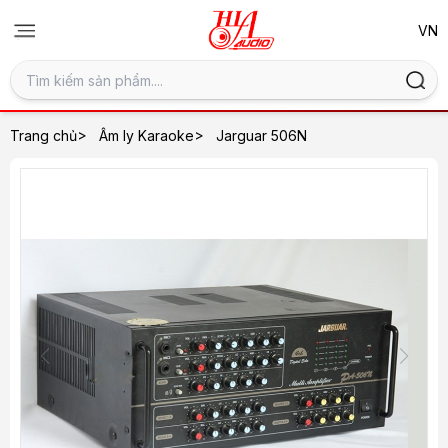
>
>
Trang chủ
Âm ly Karaoke
Jarguar 506N