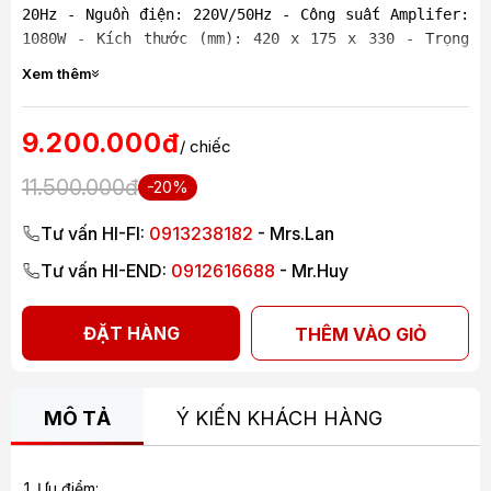
20Hz - Nguồn điện: 220V/50Hz - Công suất Amplifer:
1080W - Kích thước (mm): 420 x 175 x 330 - Trọng
lượng (kg): 17.5
Xem thêm
9.200.000đ
/ chiếc
11.500.000đ
-20%
Tư vấn HI-FI:
0913238182
- Mrs.Lan
Tư vấn HI-END:
0912616688
- Mr.Huy
ĐẶT HÀNG
THÊM VÀO GIỎ
MÔ TẢ
Ý KIẾN KHÁCH HÀNG
1. Ưu điểm: