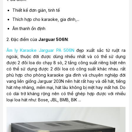
Thiết kế đơn giản, tinh tế
Thích hợp cho karaoke, gia đình,...
Âm thanh ổn định
2. Đặc điểm của
Jarguar 506N
:
Âm ly Karaoke Jarguar PA 506N
đẹp xuất sắc từ ruột ra
ngoài, thuộc đời được dùng nhiều nhất và có thể sử dụng
được 2 đôi loa do chạy 8 sò, 2 tầng công suất riêng biệt nên
có thể sử dụng được 2 đôi loa có công suất khác nhau. rất
phù hợp cho phòng karaoke gia đình và chuyên nghiệp đời
vang liền giống Jarguar 203N nên hát rất hay và dễ hát, tiếng
hát nhẹ nhàng, mềm mại, hát lâu không bị mệt hay mất hơi. Do
có dải trở kháng rộng nên có thể ghép hợp được với nhiều
loại loa hát như: Bose, JBL, BMB, BIK ...