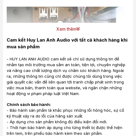
Xem thêm
Cam kết Huy Lan Anh Audio với tất cả khách hàng khi
mua sản phẩm
- HUY LAN ANH AUDIO cam kết sẽ chỉ sử dụng thông tin để
nhằm tạo môi trường mua sắm an toàn, tiện lợi, chuyên nghiệp
và nâng cao chất lượng dịch vụ chăm sóc khách hàng. Ngoài
ra, những thông tin cũng chỉ được chúng tôi dùng trong việc
giải quyết các vấn đề liên quan tới tranh chấp phát sinh trong
việc mua bán, thanh toán qua website, và ngăn chặn những
✓ Amply karaoke jarguar PA506N là amply 4 kênh với 4
hoạt động vi phạm pháp luật Việt Nam.
đường ra loa tương đương với việc có thể kéo 4 loa karaoke
cùng một lúc, Có thể phối ghép được bất kỳ dòng loa
Chính sách bảo hành:
karaoke trên thị trường hiện nay với công suất nhỏ hơn hoặc
- Bảo hành sản phẩm là khắc phục những lỗi hỏng hóc, sự cố
tương đương để có chất tiếng căng và hay nhất.
kỹ thuật xảy ra do lỗi của hãng sản xuất.
- Áp dụng cho sản phẩm không đủ điều kiện đổi mới.
✓ Hiệu chỉnh đơn giản với các núm vặn được thiết kế tinh xảo
- Thời hạn bảo hành áp dụng cho từng thiết bị được thể hiện
và đẹp mắt. Với hai tầng micro chỉnh riêng biệt. Hai tầng chỉnh
trên tem, trên phiếu bảo hành kèm theo sản phẩm.