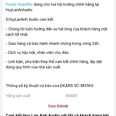
P
ower Amplifier
dùng cho loa hội trường chính hãng tại
HuyLanAnhadio
3.
HuyLanAnh Audio
cam kết:
- Chúng tôi luôn hướng đến sự hài lòng của khách hàng một
cách tốt nhất.
- Giao hàng và bảo hành nhanh chóng trong vòng 24h.
- Dịch vụ hậu mãi, nhân viên chu đáo.
- Linh kiện, phụ kiện thay thế cam kết chính hãng, lắp đặt
đúng quy trình của nhà sản xuất.
Thông số kỹ thuật cơ bản của
EKARS VC-M3160:
Hãng sản xuất
EKARS
Trở kháng
4~16Ω
Xem thêm
Màu sắc
Màu xám
Cam kết Huy Lan Anh Audio với tất cả khách hàng khi
Nguồn điện
AC-220V-240V