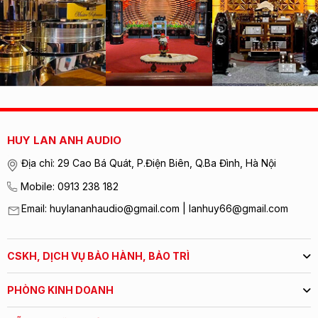
HUY LAN ANH AUDIO
Địa chỉ: 29 Cao Bá Quát, P.Điện Biên, Q.Ba Đình, Hà Nội
Mobile: 0913 238 182
Email: huylananhaudio@gmail.com | lanhuy66@gmail.com
CSKH, DỊCH VỤ BẢO HÀNH, BẢO TRÌ
PHÒNG KINH DOANH