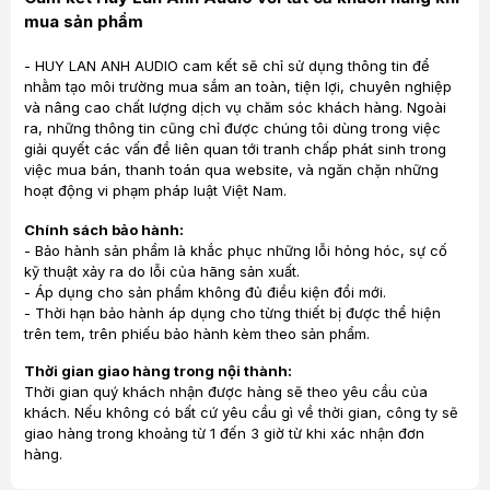
mua sản phẩm
Công suất Amplifer
160W
Trọng lượng (kg)
16.39
- HUY LAN ANH AUDIO cam kết sẽ chỉ sử dụng thông tin để
nhằm tạo môi trường mua sắm an toàn, tiện lợi, chuyên nghiệp
và nâng cao chất lượng dịch vụ chăm sóc khách hàng. Ngoài
ra, những thông tin cũng chỉ được chúng tôi dùng trong việc
giải quyết các vấn đề liên quan tới tranh chấp phát sinh trong
việc mua bán, thanh toán qua website, và ngăn chặn những
hoạt động vi phạm pháp luật Việt Nam.
Chính sách bảo hành:
- Bảo hành sản phẩm là khắc phục những lỗi hỏng hóc, sự cố
kỹ thuật xảy ra do lỗi của hãng sản xuất.
- Áp dụng cho sản phẩm không đủ điều kiện đổi mới.
- Thời hạn bảo hành áp dụng cho từng thiết bị được thể hiện
trên tem, trên phiếu bảo hành kèm theo sản phẩm.
Thời gian giao hàng trong nội thành:
Thời gian quý khách nhận được hàng sẽ theo yêu cầu của
khách. Nếu không có bất cứ yêu cầu gì về thời gian, công ty sẽ
giao hàng trong khoảng từ 1 đến 3 giờ từ khi xác nhận đơn
hàng.