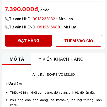
7.390.000đ
/ chiếc
Tư vấn HI-FI:
0913238182
- Mrs.Lan
Tư vấn HI-END:
0912616688
- Mr.Huy
ĐẶT HÀNG
THÊM VÀO GIỎ
MÔ TẢ
Ý KIẾN KHÁCH HÀNG
Amplifier EKARS VC-M3160
1. Ưu điểm:
Thiết kế hình khối gọn gàng, đơn giản, tinh tế, dễ lắp đặt.
Phù hơp cho các dòng loa karaoke, loa hội trường, sân
khấu.