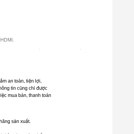
i HDMI.
Smart TV cho ra chất lượng âm thanh tốt hơn.
n.
 an toàn, tiện lợi,
hông tin cũng chỉ được
 việc mua bán, thanh toán
cấp tại gia tinh gọn cho cả 3 nhu cầu hát karaoke,
Karaoke cao cấp hiện nay cho âm thanh sống động,
 hãng sản xuất.