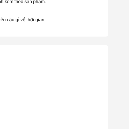
ành kèm theo sản phẩm.
ọc âm thanh và chống hú rít cực tốt cho bạn thoải
u cầu gì về thời gian,
u 3DSP (3 Digital Signal Processor) chuyên nghiệp
 thể hiện ở mức độ tươi sáng nhưng không chói gắt
raoke những bài hát yêu thích dễ dàng cùng
 nghe nhạc và karaoke không dây từ các thiết bị
nối HDMI giúp bạn có thể xem những hình ảnh truyền
 qua cổng HDMI (ARC) kết nối từ Smart Tivi cho
ustics S450.