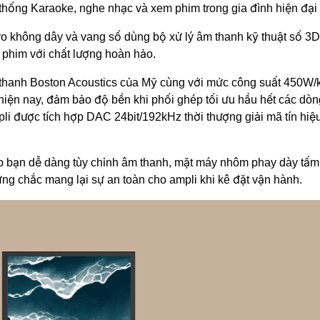
thống Karaoke, nghe nhạc và xem phim trong gia đình hiện đại
ro không dây và vang số dùng bộ xử lý âm thanh kỹ thuật số 3D
 phim với chất lượng hoàn hảo.
m thanh Boston Acoustics của Mỹ cùng với mức công suất 450W/
ện nay, đảm bảo độ bền khi phối ghép tối ưu hầu hết các dòng l
li được tích hợp DAC 24bit/192kHz thời thượng giải mã tín hiệ
úp bạn dễ dàng tùy chỉnh âm thanh, mặt máy nhôm phay dày t
 vững chắc mang lại sự an toàn cho ampli khi kê đặt vận hành.