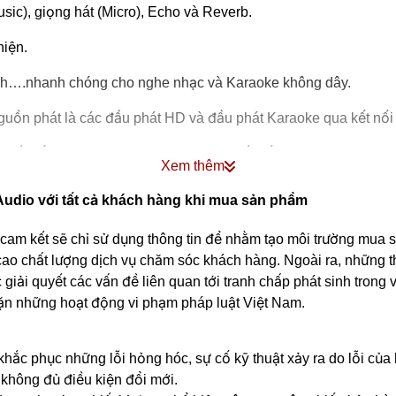
sic), giọng hát (Micro), Echo và Reverb.
hiện.
 tính….nhanh chóng cho nghe nhạc và Karaoke không dây.
ừ nguồn phát là các đầu phát HD và đầu phát Karaoke qua kết nố
ua kết nối HDMI Out (ARC) và Optical. Kết nối HMDI (ARC )với 
Xem thêm
udio với tất cả khách hàng khi mua sản phẩm
n hiệu âm thanh Hi-res cho nguồn nhạc đầu ra nhiều chi tiết hơ
 kết sẽ chỉ sử dụng thông tin để nhằm tạo môi trường mua sắm
ọn chế độ hát Karaoke.
ao chất lượng dịch vụ chăm sóc khách hàng. Ngoài ra, những t
 giải quyết các vấn đề liên quan tới tranh chấp phát sinh trong
ặn những hoạt động vi phạm pháp luật Việt Nam.
ích hợp micro không dây là cực phẩm cho hệ thống giải trí cao 
x 2 giúp ampli dễ dàng tương thích ghép nối nhiều dòng loa 
hắc phục những lỗi hỏng hóc, sự cố kỹ thuật xảy ra do lỗi của
không đủ điều kiện đổi mới.