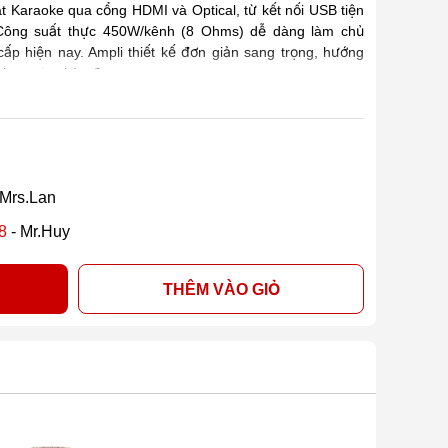
t Karaoke qua cổng HDMI và Optical, từ kết nối USB tiện
. Công suất thực 450W/kênh (8 Ohms) dễ dàng làm chủ
ấp hiện nay. Ampli thiết kế đơn giản sang trọng, hướng
ke, trưng bày đẹp.
 Mrs.Lan
8
- Mr.Huy
THÊM VÀO GIỎ