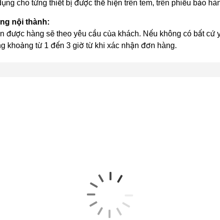
ụng cho từng thiết bị được thể hiện trên tem, trên phiếu bảo h
ong nội thành:
ộ vi xử lý âm thanh kỹ thuật số 3DSP thông minh với khả năng l
n được hàng sẽ theo yêu cầu của khách. Nếu không có bất cứ yê
m thanh trung thực, sống động và uy lực nhất. Bộ xử lý tín hiệ
ng khoảng từ 1 đến 3 giờ từ khi xác nhận đơn hàng.
cho, tiếng Reverb…chính xác và chi tiết hơn, cho phép âm nhạc
t loạt tính năng xử lý-cân chỉnh tiếng ồn và chống hú, rít.
những tiêu chí Karaoke nghe giải trí hiện đại ngày nay: Hát Ka
tical. Kết nối Bluetooth thời thượng giúp người dùng thuận tiện
rực tiếp từ cổng USB.
i ưu tín hiệu hình ảnh video 4K từ nguồn phát đầu vào qua kết 
 sống động hơn. Kèm theo đó, BA2250 còn hỗ trợ truyền âm thanh
 biến căn nhà của mình thành một rạp xem phim với Boston Aco