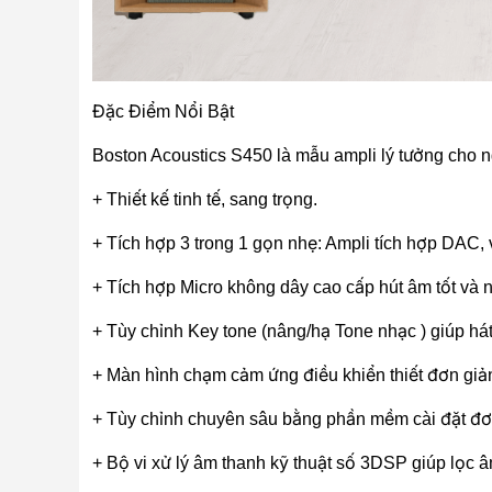
Đặc Điểm Nổi Bật
Boston Acoustics S450 là mẫu ampli lý tưởng cho ng
+ Thiết kế tinh tế, sang trọng.
+ Tích hợp 3 trong 1 gọn nhẹ: Ampli tích hợp DAC,
+ Tích hợp Micro không dây cao cấp hút âm tốt và 
+ Tùy chỉnh Key tone (nâng/hạ Tone nhạc ) giúp há
+ Màn hình chạm cảm ứng điều khiển thiết đơn giản 
+ Tùy chỉnh chuyên sâu bằng phần mềm cài đặt đơn 
+ Bộ vi xử lý âm thanh kỹ thuật số 3DSP giúp lọc âm