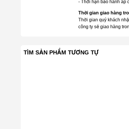
- Thời hạn bảo hành áp d
Bộ Vi Xử Lý Âm Thanh Kỹ Thuật Số 3DSP
Thời gian giao hàng tr
Ampli karaoke S450 tích hợp vang số 3in1 sở hữu b
Thời gian quý khách nhậ
mái ca hát, nghe nhạc và xem phim với chất lượng â
công ty sẽ giao hàng tro
thế hệ mới nhất giúp điều khiển âm thanh, tiếng E
và trở nên đặc biệt trung thực dưới sự hỗ trợ của mộ
Kết Nối Thời Thượng Cho Giải Trí Tại Gia
TÌM SẢN PHẨM TƯƠNG TỰ
Hỗ trợ đa dạng kết nối thông minh đáp ứng đầy đủ 
Youtube trên Tivi qua kết nối HDMI Out (ARC) và Op
điện thoại, tablet, máy tính… cũng như chơi nhạc t
HDMI 4K UHD Và HDMI (ARC)
Ampli Boston Acoustics S450 tiếp nhận và xử lý tố
phát lên Tivi được chân thực, chi tiết sắc nét và
chất lượng âm thanh tốt hơn. Bạn hoàn toàn có thể
Tích Hợp Micro Không Dây