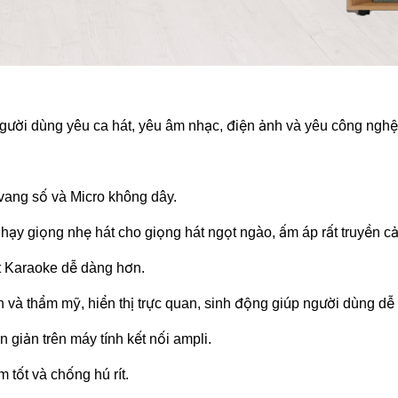
ười dùng yêu ca hát, yêu âm nhạc, điện ảnh và yêu công nghệ, y
 vang số và Micro không dây.
nhạy giọng nhẹ hát cho giọng hát ngọt ngào, ấm áp rất truyền c
t Karaoke dễ dàng hơn.
và thẩm mỹ, hiển thị trực quan, sinh động giúp người dùng dễ d
giản trên máy tính kết nối ampli.
 tốt và chống hú rít.