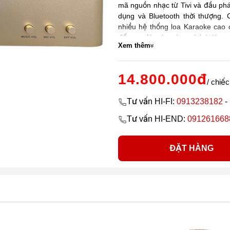
mã nguồn nhạc từ Tivi và đầu phá
dụng và Bluetooth thời thượng
nhiều hệ thống loa Karaoke cao c
đến người nghe nhạc và hát Karao
Xem thêm
14.800.000đ
/ chiếc
Tư vấn HI-FI:
0913238182
-
Tư vấn HI-END:
091261668
ĐẶT HÀNG