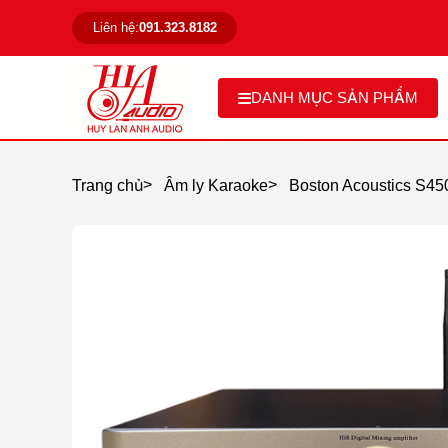
Liên hệ:
091.323.8182
DANH MỤC SẢN PHẨM
>
>
Trang chủ
Âm ly Karaoke
Boston Acoustics S45