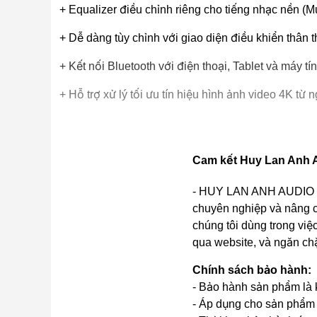
+ Equalizer điều chỉnh riêng cho tiếng nhạc nền (Mu
+ Dễ dàng tùy chỉnh với giao diện điều khiển thân t
+ Kết nối Bluetooth với điện thoại, Tablet và máy
+ Hỗ trợ xử lý tối ưu tín hiệu hình ảnh video 4K t
+ Hát Karaoke thuận tiện cùng Youtube trên Tivi q
+ Nghe nhạc Lossless, MP3 qua cổng USB.
Cam kết Huy Lan Anh A
+ Tích hợp DAC 24bit/192kHz thời thượng giải mã tí
- HUY LAN ANH AUDIO cam
+ Remote thuận tiện điều chỉnh âm thanh và tùy ch
chuyên nghiệp và nâng c
chúng tôi dùng trong việc
Ampli Karaoke Toàn Năng Thời Thượng Kiểu Mẫu
qua website, và ngăn ch
Amply Karaoke liền vang số Boston Acoustics S450 t
Chính sách bảo hành:
nghe nhạc và xem phim. Công suất thực 450W/kênh 
- Bảo hành sản phẩm là k
trung thực và chi tiết.
- Áp dụng cho sản phẩm 