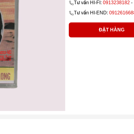
Tư vấn HI-FI:
0913238182
-
Tư vấn HI-END:
091261668
ĐẶT HÀNG