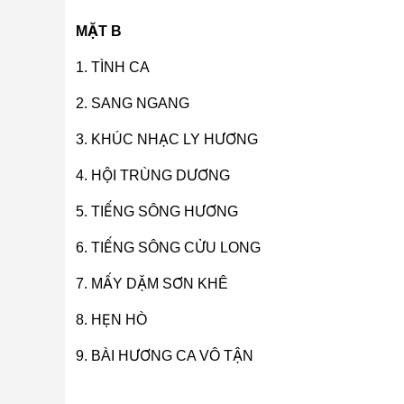
MẶT B
1. TÌNH CA
2. SANG NGANG
3. KHÚC NHẠC LY HƯƠNG
4. HỘI TRÙNG DƯƠNG
5. TIẾNG SÔNG HƯƠNG
6. TIẾNG SÔNG CỬU LONG
7. MẤY DẶM SƠN KHÊ
8. HẸN HÒ
9. BÀI HƯƠNG CA VÔ TẬN