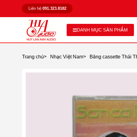
Liên hệ:
091.323.8182
DANH MỤC SẢN PHẨM
>
>
Trang chủ
Nhạc Việt Nam
Băng cassette Thái T