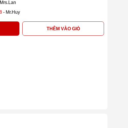
 Mrs.Lan
8
- Mr.Huy
THÊM VÀO GIỎ