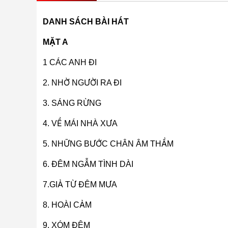
DANH SÁCH BÀI HÁT
MẶT A
1 CÁC ANH ĐI
2. NHỜ NGƯỜI RA ĐI
3. SÁNG RỪNG
4. VỀ MÁI NHÀ XƯA
5. NHỮNG BƯỚC CHÂN ÂM THẦM
6. ĐÊM NGẪM TÌNH DÀI
7.GIẢ TỪ ĐÊM MƯA
8. HOÀI CẢM
9. XÓM ĐÊM