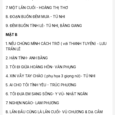
7. MỘT LẦN CUỐI - HOÀNG THỊ THƠ
8. ĐOẠN BUỒN ĐÊM MƯA - TÚ NHI
9. ĐÊM BUỒN TỈNH LẺ- TÚ NHI, BẰNG GIANG
MẶT B
1. NẾU CHÚNG MÌNH CÁCH TRỞ ( với THANH TUYỀN) - LƯU
TRẦN LÊ
2. HẬN TÌNH- ANH BẰNG
3. TÔI ĐI GIỮA HOÀNG HÔN- VĂN PHỤNG
4. XIN VẪY TAY CHÀO ( phụ họa 3 giọng nữ)- TÚ NHI
5. AI CHO TÔI TÌNH YÊU - TRÚC PHƯƠNG
6. TÔI ĐƯA EM SANG SÔNG- Y VŨ- NHẬT NGÂN
7. NGHẸN NGÀO- LAM PHƯƠNG
8. LẦN ĐẦU CŨNG LÀ LẦN CUỐI- VŨ CHƯƠNG & DẠ CẨM