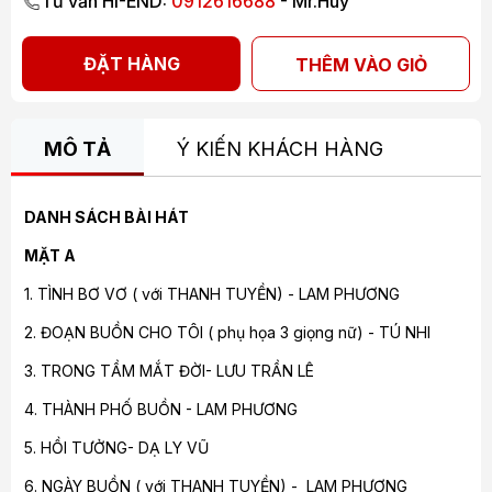
Tư vấn HI-END:
0912616688
- Mr.Huy
ĐẶT HÀNG
THÊM VÀO GIỎ
MÔ TẢ
Ý KIẾN KHÁCH HÀNG
DANH SÁCH BÀI HÁT
MẶT A
1. TÌNH BƠ VƠ ( với THANH TUYỀN) - LAM PHƯƠNG
2. ĐOẠN BUỒN CHO TÔI ( phụ họa 3 giọng nữ) - TÚ NHI
3. TRONG TẦM MẮT ĐỜI- LƯU TRẦN LÊ
4. THÀNH PHỐ BUỒN - LAM PHƯƠNG
5. HỒI TƯỞNG- DẠ LY VŨ
6. NGÀY BUỒN ( với THANH TUYỀN) - LAM PHƯƠNG