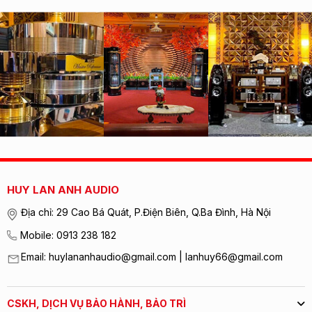
HUY LAN ANH AUDIO
Địa chỉ: 29 Cao Bá Quát, P.Điện Biên, Q.Ba Đình, Hà Nội
Mobile: 0913 238 182
Email: huylananhaudio@gmail.com | lanhuy66@gmail.com
CSKH, DỊCH VỤ BẢO HÀNH, BẢO TRÌ