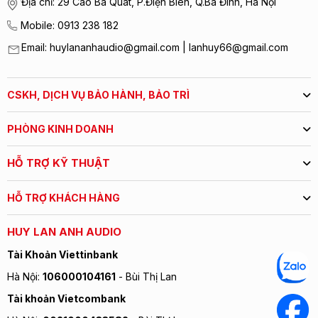
Địa chỉ: 29 Cao Bá Quát, P.Điện Biên, Q.Ba Đình, Hà Nội
Mobile: 0913 238 182
Email: huylananhaudio@gmail.com | lanhuy66@gmail.com
CSKH, DỊCH VỤ BẢO HÀNH, BẢO TRÌ
PHÒNG KINH DOANH
HỖ TRỢ KỸ THUẬT
HỖ TRỢ KHÁCH HÀNG
HUY LAN ANH AUDIO
Tài Khoản Viettinbank
Hà Nội:
106000104161
- Bùi Thị Lan
Tài khoản Vietcombank