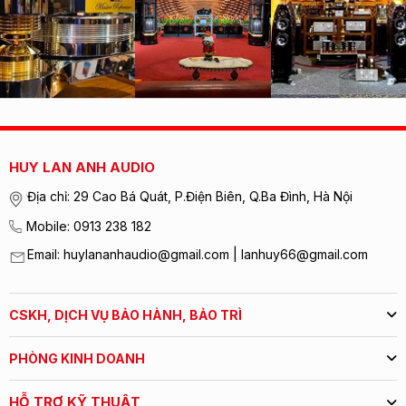
HUY LAN ANH AUDIO
Địa chỉ: 29 Cao Bá Quát, P.Điện Biên, Q.Ba Đình, Hà Nội
Mobile: 0913 238 182
Email: huylananhaudio@gmail.com | lanhuy66@gmail.com
CSKH, DỊCH VỤ BẢO HÀNH, BẢO TRÌ
PHÒNG KINH DOANH
HỖ TRỢ KỸ THUẬT