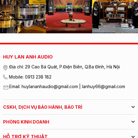
HUY LAN ANH AUDIO
Địa chỉ: 29 Cao Bá Quát, P.Điện Biên, Q.Ba Đình, Hà Nội
Mobile: 0913 238 182
Email: huylananhaudio@gmail.com | lanhuy66@gmail.com
CSKH, DỊCH VỤ BẢO HÀNH, BẢO TRÌ
PHÒNG KINH DOANH
HỖ TRỢ KỸ THUẬT