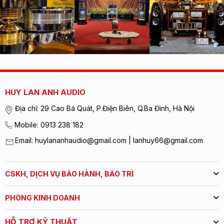
HUY LAN ANH AUDIO
Địa chỉ: 29 Cao Bá Quát, P.Điện Biên, Q.Ba Đình, Hà Nội
Mobile: 0913 238 182
Email: huylananhaudio@gmail.com | lanhuy66@gmail.com
CSKH, DỊCH VỤ BẢO HÀNH, BẢO TRÌ
PHÒNG KINH DOANH
HỖ TRỢ KỸ THUẬT