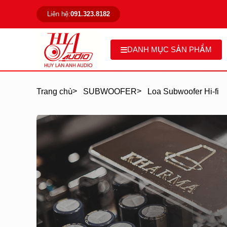
Liên hệ:
091.323.8182
DANH MỤC SẢN PHẨM
>
>
Trang chủ
SUBWOOFER
Loa Subwoofer Hi-fi