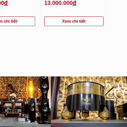
00
đ
13.000.000
đ
 chi tiết
Xem chi tiết