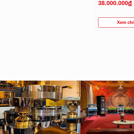
38.000.000
đ
Xem chi 