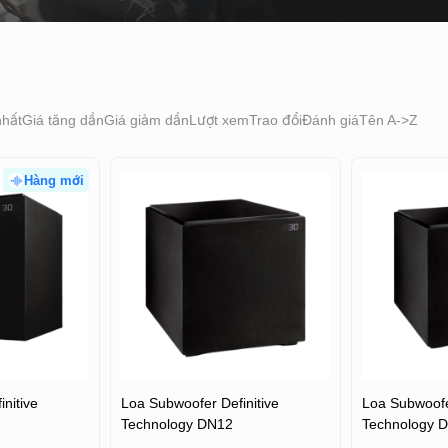
nhất
Giá tăng dần
Giá giảm dần
Lượt xem
Trao đổi
Đánh giá
Tên A->Z
Hàng mới
nitive
Loa Subwoofer Definitive
Loa Subwoofer
Technology DN12
Technology 