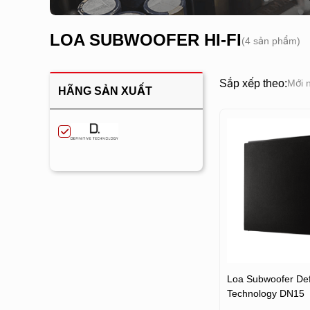
LOA SUBWOOFER HI-FI
(4 sản phẩm)
Sắp xếp theo:
Mới 
HÃNG SẢN XUẤT
Loa Subwoofer Defi
Technology DN15