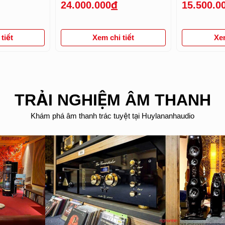
24.000.000
đ
15.500.0
tiết
Xem chi tiết
Xem
TRẢI NGHIỆM ÂM THANH
Khám phá âm thanh trác tuyệt tại Huylananhaudio