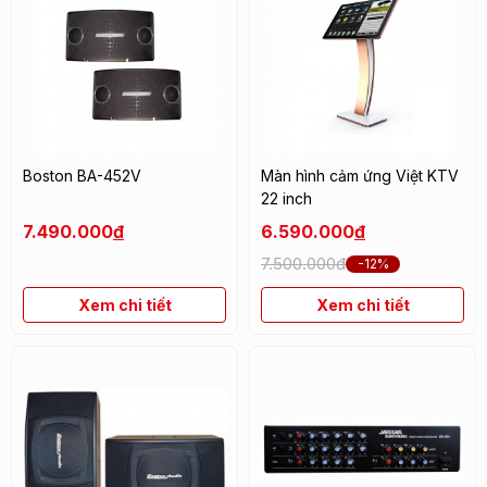
Boston BA-452V
Màn hình cảm ứng Việt KTV
22 inch
7.490.000
đ
6.590.000
đ
7.500.000đ
-12%
Xem chi tiết
Xem chi tiết