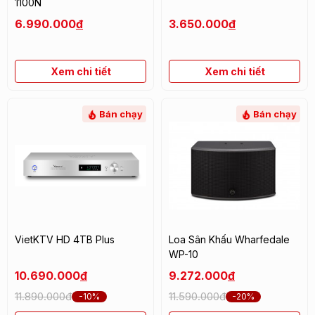
1100N
6.990.000
đ
3.650.000
đ
Xem chi tiết
Xem chi tiết
Bán chạy
Bán chạy
VietKTV HD 4TB Plus
Loa Sân Khấu Wharfedale
WP-10
10.690.000
đ
9.272.000
đ
11.890.000đ
11.590.000đ
-10%
-20%