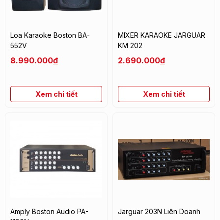
Loa Karaoke Boston BA-
MIXER KARAOKE JARGUAR
552V
KM 202
8.990.000
đ
2.690.000
đ
Xem chi tiết
Xem chi tiết
Amply Boston Audio PA-
Jarguar 203N Liên Doanh