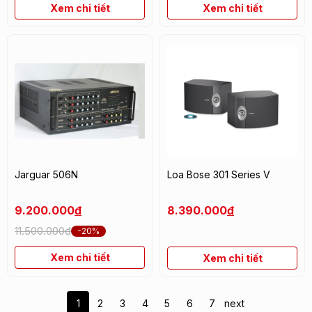
Xem chi tiết
Xem chi tiết
Jarguar 506N
Loa Bose 301 Series V
9.200.000
đ
8.390.000
đ
11.500.000đ
-20%
Xem chi tiết
Xem chi tiết
1
2
3
4
5
6
7
next