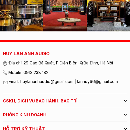
HUY LAN ANH AUDIO
Địa chỉ: 29 Cao Bá Quát, P.Điện Biên, Q.Ba Đình, Hà Nội
Mobile: 0913 238 182
Email: huylananhaudio@gmail.com | lanhuy66@gmail.com
CSKH, DỊCH VỤ BẢO HÀNH, BẢO TRÌ
PHÒNG KINH DOANH
HỖ TRỢ KỸ THUẬT